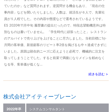
ていたのか」など質問されます。逆質問する機会もあり、「現在の仕
事内容」などを聞いたりしました。人数は、就活生が６人で、先輩社
員が５人程でした。その内容や態度などで選考されているようです。
ES 2020年11月中旬 履歴書の提出だったので、特段志望動機意外は特
別なものは書いていません。 「学生時代に頑張ったこと」 レストラン
のアルバイトで売り上げを上げることに尽力しました。当初目標に1か
月間の客単価、新規顧客のリピート率2倍を掲げるも中々達成できずに
いました。原因は顕在的ニーズに応えようと必死で、機械的に注文を
取ってしまうことでした。すると前菜で満腹になりメインを頼めなく
なる等、客単価が低くな…
続きを読む >
株式会社アイティーブレーン
2022年卒
システムコンサルタント