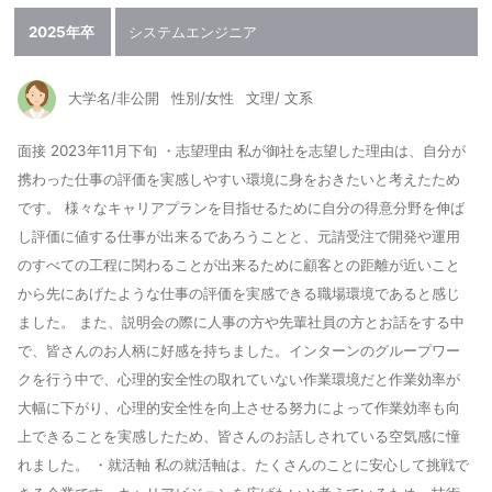
2025年卒
システムエンジニア
大学名/非公開
性別/女性
文理/ 文系
面接 2023年11月下旬 ・志望理由 私が御社を志望した理由は、自分が
携わった仕事の評価を実感しやすい環境に身をおきたいと考えたため
です。 様々なキャリアプランを目指せるために自分の得意分野を伸ば
し評価に値する仕事が出来るであろうことと、元請受注で開発や運用
のすべての工程に関わることが出来るために顧客との距離が近いこと
から先にあげたような仕事の評価を実感できる職場環境であると感じ
ました。 また、説明会の際に人事の方や先輩社員の方とお話をする中
で、皆さんのお人柄に好感を持ちました。インターンのグループワー
クを行う中で、心理的安全性の取れていない作業環境だと作業効率が
大幅に下がり、心理的安全性を向上させる努力によって作業効率も向
上できることを実感したため、皆さんのお話しされている空気感に憧
れました。 ・就活軸 私の就活軸は、たくさんのことに安心して挑戦で