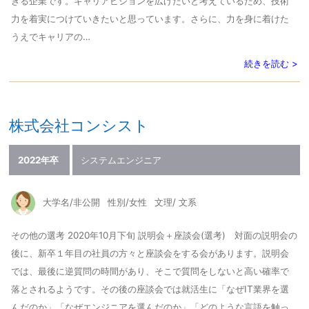
きる企業です。キャリアビジョンを広げたいと考えているため、技術
力を着実につけていきたいと思っています。さらに、力を身に着けた
うえでキャリアの…
続きを読む >
株式会社コンシスト
2022年卒
システムエンジニア
大学名/非公開
性別/女性
文理/ 文系
その他の選考 2020年10月下旬 説明会＋座談会(選考) 対面の説明会の
後に、新卒１年目の社員の方々と座談会をする会があります。説明会
では、最後に逆質問の時間があり、そこで質問をしないと高い確率で
落とされるようです。その後の座談会では就活生に「なぜIT業界を選
んだのか」「なぜエンジニアを選んだのか」「どのような言語を触っ