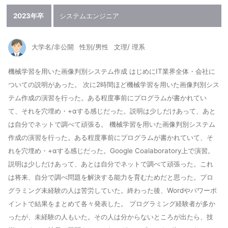
2023年卒
システムエンジニア
大学名/非公開
性別/男性
文理/ 理系
機械学習を用いた画像判別システム作成 はじめにIT業界全体・会社に
ついての説明があった。 次に2時間ほど機械学習を用いた画像判別シス
テム作成の演習を行った。ある程度事前にプログラムが書かれてい
て、それを穴埋め・+αする感じだった。説明は少しだけあって、あと
は自分でネットで調べて頑張る。 機械学習を用いた画像判別システム
作成の演習を行った。ある程度事前にプログラムが書かれていて、そ
れを穴埋め・+αする感じだった。Google Coalaboratory上で演習。
説明は少しだけあって、あとは自分でネットで調べて頑張った。これ
は将来、自分で調べ問題を解決する能力を育むためだと思った。プロ
グラミング未経験の人は苦労していた。終わった後、Wordやパワーポ
イントで結果をまとめて各々発表した。 プログラミング経験者が多か
ったが、未経験の人もいた。その人は分からないところが出たら、技