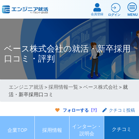
会員登録
MENU
ログイン
ベース株式会社の就活・新卒採用
口コミ・評判
エンジニア就活
＞
採用情報一覧
＞
ベース株式会社
＞就
活・新卒採用口コミ
フォローする
[?]
クチコミ投稿
インターン・
クチコミ
企業TOP
採用情報
説明会