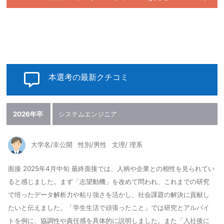
本選考の最新クチコミ
2026年卒
システムエンジニア
大学名/非公開
性別/男性
文理/ 理系
面接 2025年4月中旬 最終面接では、人柄や企業との相性を見られてい
ると感じました。まず「志望動機」を改めて問われ、これまでの研究
で培ったデータ解析力や粘り強さを活かし、社会課題の解決に貢献し
たいと伝えました。「学生生活で頑張ったこと」では研究とアルバイ
トを例に、協調性や責任感を具体的に説明しました。また「入社後に