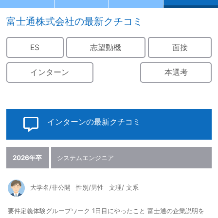
富士通株式会社の最新クチコミ
ES
志望動機
面接
インターン
本選考
インターンの最新クチコミ
2026年卒
システムエンジニア
大学名/非公開
性別/男性
文理/ 文系
要件定義体験グループワーク 1日目にやったこと 富士通の企業説明を