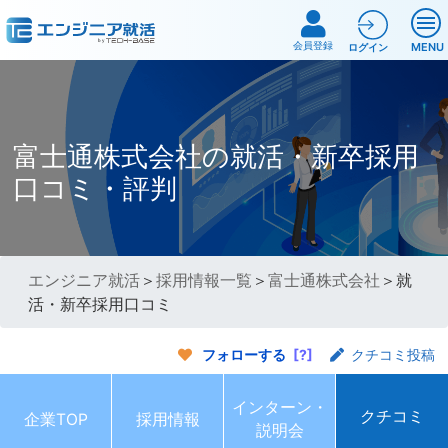
会員登録
MENU
ログイン
富士通株式会社の就活・新卒採用
口コミ・評判
エンジニア就活
＞
採用情報一覧
＞
富士通株式会社
＞就
活・新卒採用口コミ
フォローする
[?]
クチコミ投稿
インターン・
クチコミ
企業TOP
採用情報
説明会