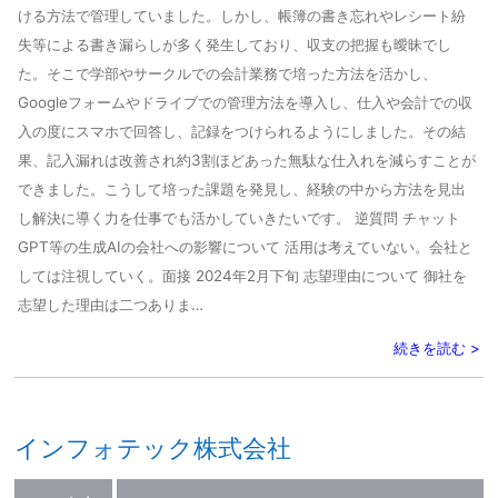
ける方法で管理していました。しかし、帳簿の書き忘れやレシート紛
失等による書き漏らしが多く発生しており、収支の把握も曖昧でし
た。そこで学部やサークルでの会計業務で培った方法を活かし、
Googleフォームやドライブでの管理方法を導入し、仕入や会計での収
入の度にスマホで回答し、記録をつけられるようにしました。その結
果、記入漏れは改善され約3割ほどあった無駄な仕入れを減らすことが
できました。こうして培った課題を発見し、経験の中から方法を見出
し解決に導く力を仕事でも活かしていきたいです。 逆質問 チャット
GPT等の生成AIの会社への影響について 活用は考えていない。会社と
しては注視していく。面接 2024年2月下旬 志望理由について 御社を
志望した理由は二つありま…
続きを読む >
インフォテック株式会社