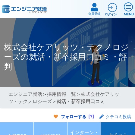
会員登録
MENU
ログイン
株式会社ケアリッツ・テクノロジ
ーズの就活・新卒採用口コミ・評
判
エンジニア就活
＞
採用情報一覧
＞
株式会社ケアリッ
ツ・テクノロジーズ
＞就活・新卒採用口コミ
フォローする
[?]
クチコミ投稿
インターン・