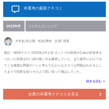
本選考の最新クチコミ
2022年卒
システムエンジニア
大学名/非公開
性別/男性
文理/ 理系
筆記・WEBテスト 2020年2月上旬 ネットでの対策やCabの対策本を
つかった対策を行い頭の使い方を練習していた。また後半にかけて出
てくる複雑な問題やパッと考えてわからなさそうな問題はわかるとこ
ろまでで回答を絞りその上で思い切って飛ばしていた。
続きを読む >
企業の本選考クチコミを見る