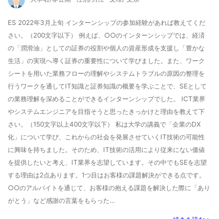
ES 2022年3月上旬 インターンシップの参加経験があれば教えてくだ
さい。（200文字以下） 例えば、○○のインターンシップでは、経済
の「潤滑油」としての証券の役割や個人の資産形成を支援し「豊かな
生活」の実現へ導く証券の重要性について学びました。また、ワーク
シートを用いた業務フローの理解やシステムトラブルの原因の整理を
行うワークを通してIT知識と証券知識の概要を学ぶことで、SEとして
の業務理解を深めることができるインターンシップでした。 ICT業界
やシステムエンジニアを目指そうと思ったきっかけと理由を教えて下
さい。（150文字以上400文字以下） 私は大学の講義で「企業のDX
化」について学び、これからの社会を発展させていくIT技術の可能性
に興味を持ちました。そのため、IT技術の活用により従来にない価値
を提供したいと考え、IT業界を志望しています。その中でもSEを志望
する理由は2点あります。1つ目はお客様の課題解決ができる点です。
○○のアルバイトを通じて、お客様の抱える課題を解決した際に「あり
がとう」など感謝の言葉をもらった…