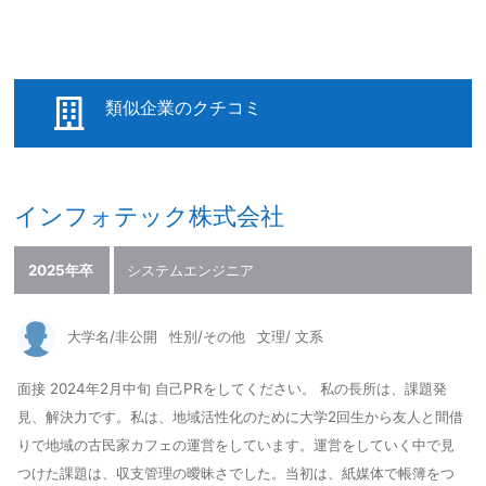
類似企業のクチコミ
インフォテック株式会社
2025年卒
システムエンジニア
大学名/非公開
性別/その他
文理/ 文系
面接 2024年2月中旬 自己PRをしてください。 私の長所は、課題発
見、解決力です。私は、地域活性化のために大学2回生から友人と間借
りで地域の古民家カフェの運営をしています。運営をしていく中で見
つけた課題は、収支管理の曖昧さでした。当初は、紙媒体で帳簿をつ