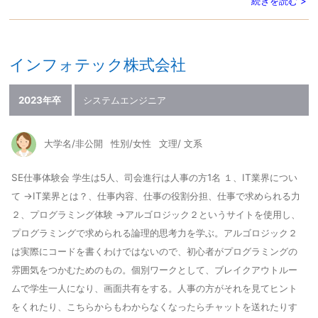
続きを読む >
インフォテック株式会社
2023年卒
システムエンジニア
大学名/非公開
性別/女性
文理/ 文系
SE仕事体験会 学生は5人、司会進行は人事の方1名 １、IT業界につい
て →IT業界とは？、仕事内容、仕事の役割分担、仕事で求められる力
２、プログラミング体験 →アルゴロジック２というサイトを使用し、
プログラミングで求められる論理的思考力を学ぶ。アルゴロジック２
は実際にコードを書くわけではないので、初心者がプログラミングの
雰囲気をつかむためのもの。個別ワークとして、ブレイクアウトルー
ムで学生一人になり、画面共有をする。人事の方がそれを見てヒント
をくれたり、こちらからもわからなくなったらチャットを送れたりす