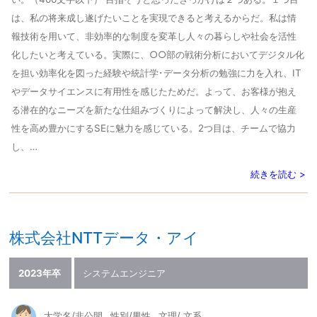
は、私の将来成し遂げたいことを実現できると考えるからだ。私は情
報技術を用いて、非効率的な制度を変革し人々の暮らしや社会を活性
化したいと考えている。実際に、○○部の戦術分析においてデジタル化
を担い効率化を図った経験や統計学･データ分析の勉強に力を入れ、IT
やデータサイエンスに有用性を感じたためだ。よって、お客様が抱え
る潜在的なニーズを新たな仕組みづくりによって解決し、人々の生産
性を高め豊かにするSEに魅力を感じている。2つ目は、チームで協力
し、…
続きを読む >
株式会社NTTデータ・アイ
2023年卒
システムエンジニア
大学名/非公開
性別/男性
文理/ 文系