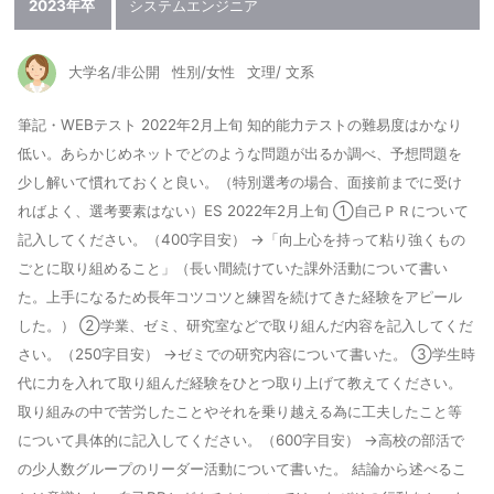
2023年卒
システムエンジニア
大学名/非公開
性別/女性
文理/ 文系
筆記・WEBテスト 2022年2月上旬 知的能力テストの難易度はかなり
低い。あらかじめネットでどのような問題が出るか調べ、予想問題を
少し解いて慣れておくと良い。（特別選考の場合、面接前までに受け
ればよく、選考要素はない）ES 2022年2月上旬 ①自己ＰＲについて
記入してください。（400字目安） →「向上心を持って粘り強くもの
ごとに取り組めること」（長い間続けていた課外活動について書い
た。上手になるため長年コツコツと練習を続けてきた経験をアピール
した。） ②学業、ゼミ、研究室などで取り組んだ内容を記入してくだ
さい。（250字目安） →ゼミでの研究内容について書いた。 ③学生時
代に力を入れて取り組んだ経験をひとつ取り上げて教えてください。
取り組みの中で苦労したことやそれを乗り越える為に工夫したこと等
について具体的に記入してください。（600字目安） →高校の部活で
の少人数グループのリーダー活動について書いた。 結論から述べるこ