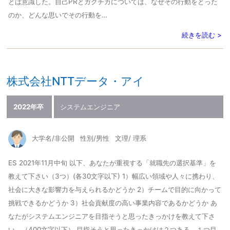
とは意識した。自己PRとガクチカについては、なぜその行動をとった
のか、どんな思いでその行動を…
続きを読む >
株式会社NTTデータ・アイ
2022年卒
システムエンジニア
大学名/非公開
性別/男性
文理/ 理系
ES 2021年11月中旬 以下、あなたが重視する「就職先の選択基準」を
教えて下さい（3つ）(各30文字以下) 1）幅広い領域や人々に携わり、
社会に大きな影響力を与えられるかどうか 2）チームで目的に向かって
挑戦できるかどうか 3）社会貢献度の高い事業内容であるかどうか あ
なたがシステムエンジニアを目指そうと思ったきっかけを教えて下さ
い。（400文字以下） 目指そうと思ったきっかけは２つある。１つ目