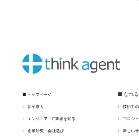
■ なれ
■ トップページ
∟ 新卒求人
∟ 技術力
∟ エンジニア・IT業界を知る
∟ プロジ
∟ 企業研究・会社選び
∟ 新しい