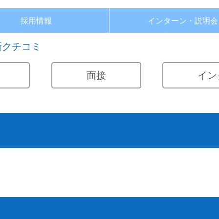
採用情報
インターン・
説明会
新クチコミ
面接
イン