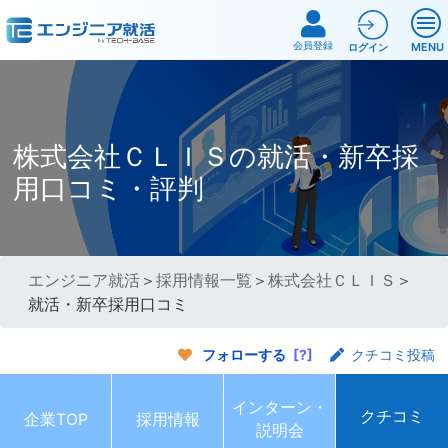
会員登録
MENU
ログイン
株式会社ＣＬＩＳの就活・新卒採
用口コミ・評判
エンジニア就活
＞
採用情報一覧
＞
株式会社ＣＬＩＳ
＞
就活・新卒採用口コミ
フォローする
[?]
クチコミ投稿
インターン・
クチコミ
企業TOP
採用情報
説明会