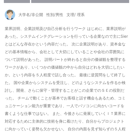
大学名/非公開
性別/男性
文理/ 理系
業界説明、企業説明及び自己分析を行うワーク はじめに、業界説明が
あった。システムインテグレーションを行っている企業なので主にSier
とはどんな存在かという内容だった。 次に企業説明があり、資本金な
どの基本情報から、会社として大切にしていることや会社の雰囲気に
ついて説明があった。 説明パートが終わると自分の価値観を整理する
ワークがあり、いくつかの価値観の中から自分はどれを大切にしたい
か。という内容を５人程度で話し合った。 最後に逆質問をして終了し
た。 国や企業からシステムを受注し、どのようなシステムを作るか検
討し、開発、さらに保守・管理することがこの企業でのＳＥの役割だ
った。 チームで動くことが基本でお客様と話す機会もあるため、コミ
ュニケーション能力が重要であり、一人でパソコンに向かいコードを
書くような仕事ではない。 また、今後さらに発展していくＩＴ業界に
対応するために主体的に技術を身に着けたり、自分からプロジェクト
に向かっていく姿勢も欠かせない。 自分の内面を見ず知らずの５人程