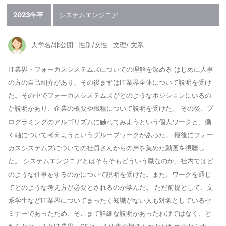
2023年卒
システムエンジニア
大学名/非公開
性別/女性
文理/ 文系
IT業界・フォーカスシステムズについての理解を深める はじめに人事
の方の自己紹介があり、その後まずはIT業界全体について説明を受け
た。その中でフォーカスシステムズがどのようなポジションにいるの
か説明があり、企業の概要や職種について説明を受けた。 その後、プ
ログラミングのアルゴリズムに触れてみようという個人ワークと、働
く軸について考えようというグループワークがあった。 最後にフォー
カスシステムズについての社員さんからの声を集めた動画を視聴し
た。 システムエンジニアとはそもそもどういう職なのか、社内ではど
のような仕事をするのかについて説明を受けた。また、ワークを通じ
てどのような考え方が必要とされるのか学んだ。 ただ前提として、文
系学生などIT業界についてまったく知識がない人も対象としているセ
ミナーであったため、そこまで詳細な説明があったわけではなく、ど