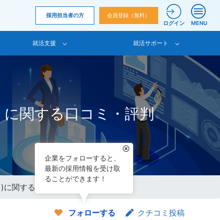
採用担当者の方
会員登録（無料）
ログイン
MENU
就活支援
就活サポート
）に関する口コミ・評判
企業をフォローすると、
最新の採用情報を受け取
ることができます！
ト)に関する口コミ
フォローする
クチコミ投稿