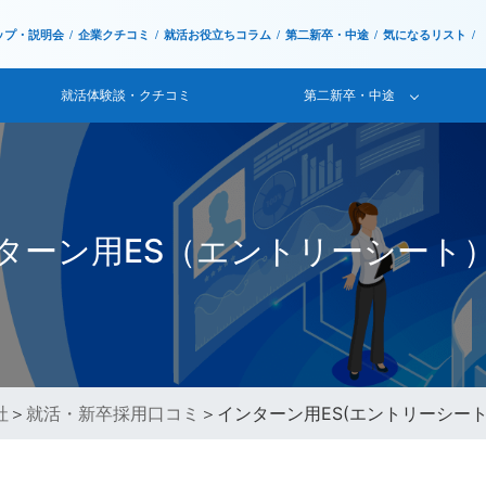
ップ・説明会
企業クチコミ
就活お役立ちコラム
第二新卒・中途
気になるリスト
就活体験談・クチコミ
第二新卒・中途
ターン用ES（エントリーシート
社
＞
就活・新卒採用口コミ
＞インターン用ES(エントリーシー