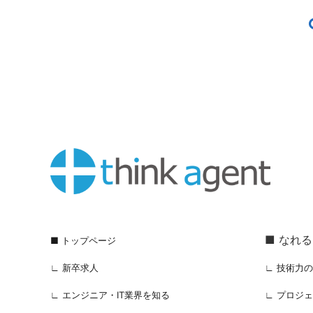
■ なれ
■ トップページ
∟ 新卒求人
∟ 技術力
∟ エンジニア・IT業界を知る
∟ プロジ