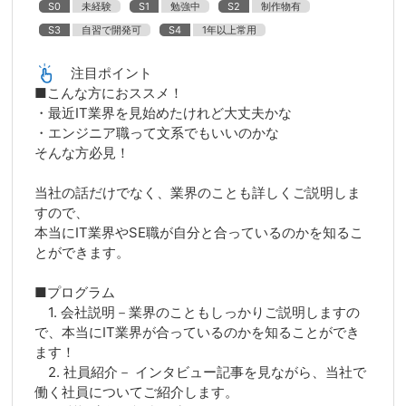
S0
未経験
S1
勉強中
S2
制作物有
S3
自習で開発可
S4
1年以上常用
注目ポイント
■こんな方におススメ！
・最近IT業界を見始めたけれど大丈夫かな
・エンジニア職って文系でもいいのかな
そんな方必見！
当社の話だけでなく、業界のことも詳しくご説明しま
すので、
本当にIT業界やSE職が自分と合っているのかを知るこ
とができます。
■プログラム
1. 会社説明－業界のこともしっかりご説明しますの
で、本当にIT業界が合っているのかを知ることができ
ます！
2. 社員紹介－ インタビュー記事を見ながら、当社で
働く社員についてご紹介します。