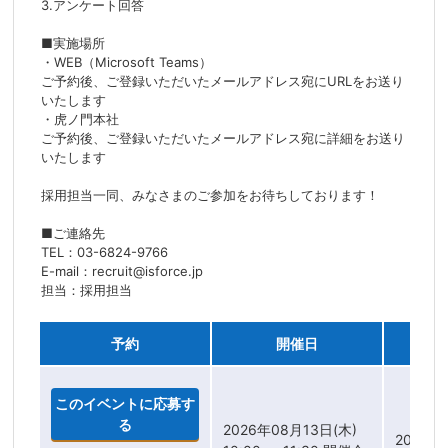
3.アンケート回答
■実施場所
・WEB（Microsoft Teams）
ご予約後、ご登録いただいたメールアドレス宛にURLをお送り
いたします
・虎ノ門本社
ご予約後、ご登録いただいたメールアドレス宛に詳細をお送り
いたします
採用担当一同、みなさまのご参加をお待ちしております！
■ご連絡先
TEL：03-6824-9766
E-mail：recruit@isforce.jp
担当：採用担当
予約
開催日
このイベントに応募す
る
2026年08月13日(木)
2026年