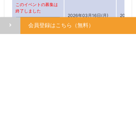
このイベントの募集は
終了しました
2026年03月16日(月)
2026年
気になるリストに
14:00 ～ 15:30
2026年
会員登録はこちら（無料）
追加する
タイムスケジュール
このイベントの募集は
■開催内容
終了しました
※当日の運営内容は変更となる場合がございます。
2026年03月19日(木)
2026年
10:00 ～ 11:30 開催会
気になるリストに
2026年
1.会社説明
場 Microsoft Teams
追加する
2.質問コーナー
3.アンケート回答
このイベントの募集は
終了しました
2026年03月26日(木)
イベント参加条件
2026年
10:00 ～ 11:30 開催会
気になるリストに
2026年
場 Microsoft Teams
追加する
IT業界やSE職に興味がある方であればどなたでも大歓迎です！