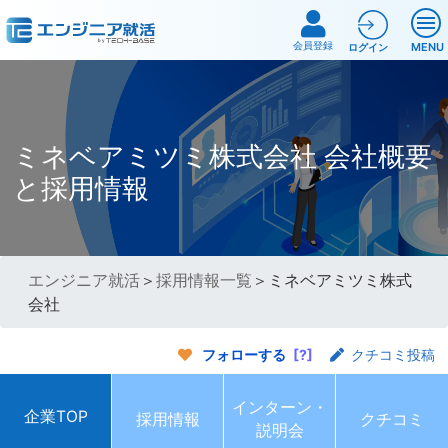
会員登録
MENU
ログイン
ミネベアミツミ株式会社 会社概要
と採用情報
エンジニア就活
＞
採用情報一覧
＞ミネベアミツミ株式
会社
フォローする
[?]
クチコミ投稿
インターン・
企業TOP
採用情報
クチコミ
説明会