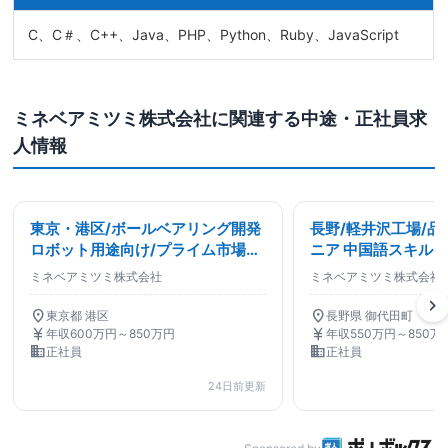
C、C＃、C++、Java、PHP、Python、Ruby、JavaScript
ミネベアミツミ株式会社に関連する中途・正社員求
人情報
東京・港区/ボールベアリング開発
長野/軽井沢工場/
ロボット用途向け/プライム市場上
ニア 中国語スキルを
場/世界No.1製品多数有/機械設計
屈指のグローバルメ
ミネベアミツミ株式会社
ミネベアミツミ株式会社
品質保証
chevron_right
location_on
location_on
東京都 港区
長野県 御代田町
currency_yen
currency_yen
年収600万円～850万円
年収550万円～850万
business
business
正社員
正社員
24日前更新