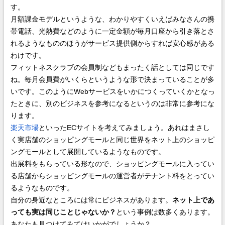
す。
月額課金モデルというような、わかりやすくいえばみなさんの携
帯電話、光熱費などのように一定金額が毎月口座から引き落とさ
れるようなもののほうがサービス提供側からすれば安心感がある
わけです。
フィットネスクラブの会員制などもまったく話としては同じです
ね。毎月会員費がいくらというような形で決まっていることが多
いです。このようにWebサービスをいかにつくっていくかとなっ
たときに、別のビジネスを参考になるというのは非常に参考にな
ります。
楽天市場
といったECサイトを考えてみましょう。あれはまさし
く実店舗のショッピングモールと同じ世界をネット上のショッピ
ングモールとして展開しているようなものです。
出展料をもらっている形なので、ショッピングモールに入ってい
る店舗からショッピングモールの運営者がテナント料をとってい
るようなものです。
自分の身近なところには常にビジネスがあります。
ネット上であ
っても実は同じことじゃないか？
という事例は数多くあります。
あなたも見つけてみてはいかがでしょうか？