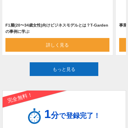
F1層(20〜34歳女性)向けビジネスモデルとは？T-Garden
事業
の事例に学ぶ
詳しく見る
もっと見る
完全無料！
1
分
で登録完了！