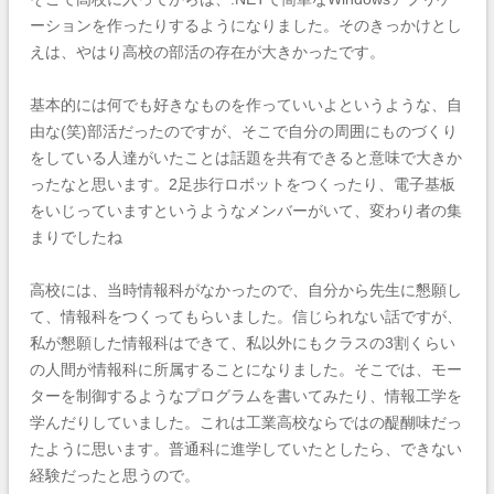
ーションを作ったりするようになりました。そのきっかけとし
えは、やはり高校の部活の存在が大きかったです。
基本的には何でも好きなものを作っていいよというような、自
由な(笑)部活だったのですが、そこで自分の周囲にものづくり
をしている人達がいたことは話題を共有できると意味で大きか
ったなと思います。2足歩行ロボットをつくったり、電子基板
をいじっていますというようなメンバーがいて、変わり者の集
まりでしたね
高校には、当時情報科がなかったので、自分から先生に懇願し
て、情報科をつくってもらいました。信じられない話ですが、
私が懇願した情報科はできて、私以外にもクラスの3割くらい
の人間が情報科に所属することになりました。そこでは、モー
ターを制御するようなプログラムを書いてみたり、情報工学を
学んだりしていました。これは工業高校ならではの醍醐味だっ
たように思います。普通科に進学していたとしたら、できない
経験だったと思うので。