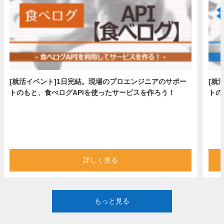
[就活イベント]1日完結。現場のプロエンジニアのサポー
[就
トのもと、食べログAPIを使ったサービスを作ろう！
トの
詳しく見る
もっと見る