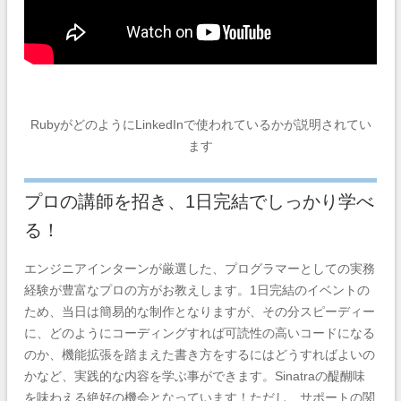
RubyがどのようにLinkedInで使われているかが説明されてい
ます
プロの講師を招き、1日完結でしっかり学べ
る！
エンジニアインターンが厳選した、プログラマーとしての実務
経験が豊富なプロの方がお教えします。1日完結のイベントの
ため、当日は簡易的な制作となりますが、その分スピーディー
に、どのようにコーディングすれば可読性の高いコードになる
のか、機能拡張を踏まえた書き方をするにはどうすればよいの
かなど、実践的な内容を学ぶ事ができます。Sinatraの醍醐味
を味わえる絶好の機会となっています！ただし、サポートの関