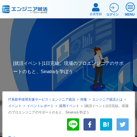
会員登録
MENU
ログイン
[就活イベント]1日完結。現場のプロエンジニアのサポ
ートのもと、Sinatraを学ぼう
IT系新卒採用支援サービス｜エンジニア就活
>
特集
>
エンジニア就活とは
>
イベント
>
イベントレポート
>
採用イベント
>
[就活イベント]1日完結。現場
のプロエンジニアのサポートのもと、Sinatraを学ぼう