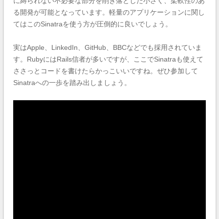
に縛られない不必要な部分を削ぎ落とした小さく、柔軟性のあ
る開発が可能となっています。軽量のアプリケーションに関し
てはこのSinatraを使う方が圧倒的に良いでしょう。
実はApple、LinkedIn、GitHub、BBCなどでも採用されていま
す。RubyにはRails信者が多いですが、ここでSinatraも使えて
ささっとコードを書けたらかっこいいですね。ぜひ参加して
Sinatraへの一歩を踏み出しましょう。