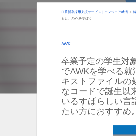
IT系新卒採用支援サービス｜エンジニア就活
>
もと、AWKを学ぼう
AWK
卒業予定の学生対
でAWKを学べる就
キストファイルの
なコードで誕生以
いるすばらしい言
たい方におすすめ