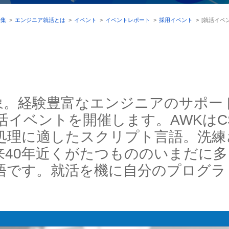
特集
>
エンジニア就活とは
>
イベント
>
イベントレポート
>
採用イベント
>
[就活イベ
象。経験豊富なエンジニアのサポー
活イベントを開催します。AWKはC
処理に適したスクリプト言語。洗練
来40年近くがたつもののいまだに
語です。就活を機に自分のプログラ
。