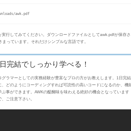
wnloads/awk.pdf
行してみてください。ダウンロードファイルとしてawk.pdfが保存さ
おさまっています。それだけシンプルな言語です。
1日完結でしっかり学べる！
ログラマーとしての実務経験が豊富なプロの方がお教えします。1日完
に、どのようにコーディングすれば可読性の高いコードになるのか、機
ぶ事ができます。AWKの醍醐味を味わえる絶好の機会となっています
で、ご注意下さい。