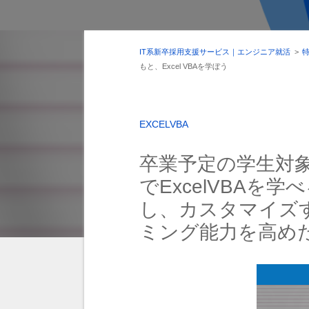
IT系新卒採用支援サービス｜エンジニア就活
>
もと、Excel VBAを学ぼう
EXCEL
VBA
卒業予定の学生対
でExcelVBAを
し、カスタマイズす
ミング能力を高め