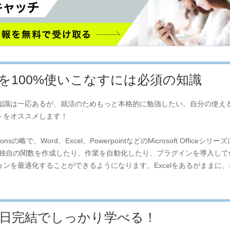
lを100%使いこなすには必須の知識
知識は一応あるが、就活のためもっと本格的に勉強したい。自分の使え
トをオススメします！
plicationsの略で、Word、Excel、PowerpointなどのMicrosoft O
すと、独自の関数を作成したり、作業を自動化したり、プラグインを導入し
ンを最適化することができるようになります。Excelをあるがままに
1日完結でしっかり学べる！