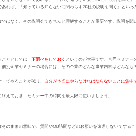
であれば、『知っている知らないに関わらず20社の説明を聞く』といっ
けではなく、その説明会できちんと理解することが重要です。説明を聞
きこととしては、
下調べをしておく
というのが大事です。合同セミナー
。個別企業セミナーの場合には、その企業のどんな事業内容はどんなも
ナーでやることが減り、
自分が本当にやらなければならないことに集中
に終えておき、セミナー中の時間を最大限に使いましょう。
はそのままの意味で、質問やOB訪問などのお願いを遠慮しないでするこ