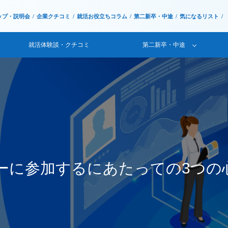
ップ・説明会
企業クチコミ
就活お役立ちコラム
第二新卒・中途
気になるリスト
就活体験談・クチコミ
第二新卒・中途
ーに参加するにあたっての3つの