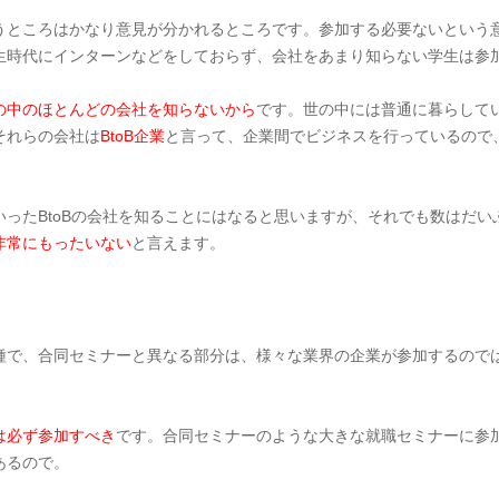
うところはかなり意見が分かれるところです。参加する必要ないという
生時代にインターンなどをしておらず、会社をあまり知らない学生は参
の中のほとんどの会社を知らないから
です。世の中には普通に暮らして
それらの会社は
BtoB企業
と言って、企業間でビジネスを行っているので
ったBtoBの会社を知ることにはなると思いますが、それでも数はだ
非常にもったいない
と言えます。
種で、合同セミナーと異なる部分は、様々な業界の企業が参加するので
は必ず参加すべき
です。合同セミナーのような大きな就職セミナーに参
あるので。