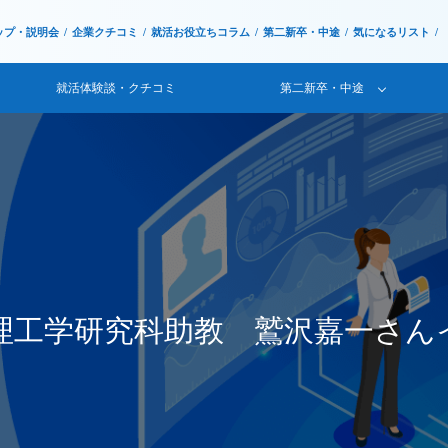
ップ・説明会
企業クチコミ
就活お役立ちコラム
第二新卒・中途
気になるリスト
就活体験談・クチコミ
第二新卒・中途
理工学研究科助教 鷲沢嘉一さん