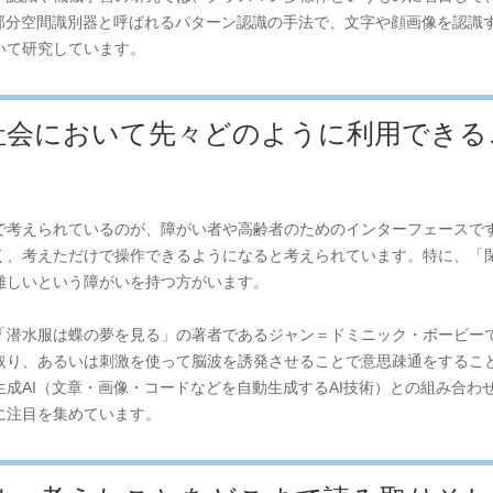
部分空間識別器と呼ばれるパターン認識の手法で、文字や顔画像を認識す
いて研究しています。
社会において先々どのように利用できる
で考えられているのが、障がい者や高齢者のためのインターフェースで
く、考えただけで操作できるようになると考えられています。特に、「
難しいという障がいを持つ方がいます。
「潜水服は蝶の夢を見る」の著者であるジャン＝ドミニック・ボービー
取り、あるいは刺激を使って脳波を誘発させることで意思疎通をするこ
成AI（文章・画像・コードなどを自動生成するAI技術）との組み合わせ
に注目を集めています。