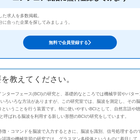
化した求人を多数掲載。
分に合った企業を探してみましょう。
無料で会員登録する
要を教えてください。
ンターフェース(BCI)の研究と、基礎的なところでは機械学習やパタ
にはいろいろな方法がありますが、この研究室では、脳波を測定し、その
ということを行う装置です。特に使いやすいBCIとして、自然言語や聴
0と呼ばれる脳波を利用する新しい形態のBCIの研究をしています。
特徴・コマンドを脳波で入力するときに、脳波を識別、信号処理するの
ン認識や機械学習の研究では、グラスマン多様体というものに着目して