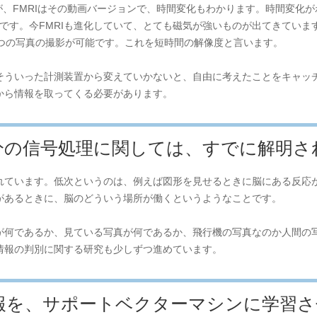
が、FMRIはその動画バージョンで、時間変化もわかります。時間変化
効です。今FMRIも進化していて、とても磁気が強いものが出てきていま
1つの写真の撮影が可能です。これを短時間の解像度と言います。
そういった計測装置から変えていかないと、自由に考えたことをキャッ
から情報を取ってくる必要があります。
分の信号処理に関しては、すでに解明さ
れています。低次というのは、例えば図形を見せるときに脳にある反応
があるときに、脳のどういう場所が働くというようなことです。
が何であるか、見ている写真が何であるか、飛行機の写真なのか人間の
情報の判別に関する研究も少しずつ進めています。
報を、サポートベクターマシンに学習さ