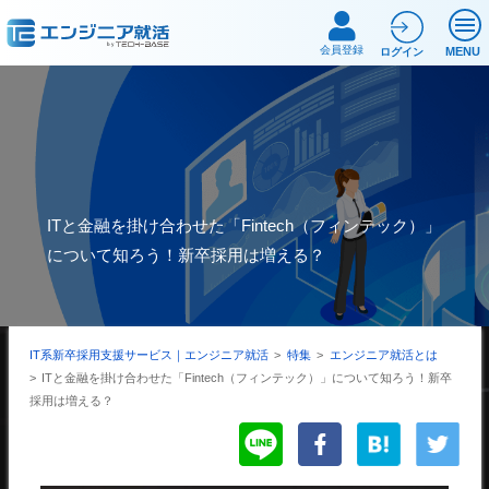
会員登録
MENU
ログイン
ITと金融を掛け合わせた「Fintech（フィンテック）」
について知ろう！新卒採用は増える？
IT系新卒採用支援サービス｜エンジニア就活
>
特集
>
エンジニア就活とは
>
ITと金融を掛け合わせた「Fintech（フィンテック）」について知ろう！新卒
採用は増える？