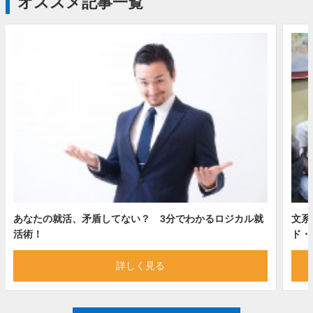
オススメ記事一覧
あなたの就活、矛盾してない？ 3分でわかるロジカル就
文系
活術！
ド・
詳しく見る