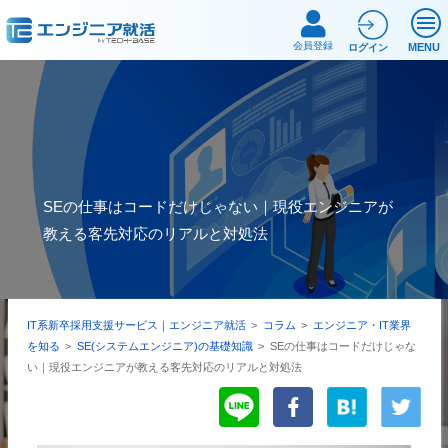
会員登録
MENU
ログイン
SEの仕事はコードだけじゃない｜現役エンジニアが
教える客先対応のリアルと対処法
IT系新卒採用支援サービス｜エンジニア就活
>
コラム
>
エンジニア・IT業界
を知る
>
SE(システムエンジニア)の基礎知識
>
SEの仕事はコードだけじゃな
い｜現役エンジニアが教える客先対応のリアルと対処法