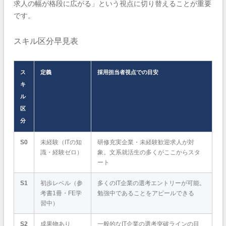
求人の幅が格段に広がる」という視点に切り替えることが重要
です。
スキル区分早見表
ス
定義
採用担当者視点での目安
キ
ル
区
分
S0
未経験（ITの知
研修充実企業・未経験歓迎求人が対
識・経験ゼロ）
象。文系就活生の多くがここからスタ
ート
S1
初歩レベル（参
多くのIT企業の選考エントリーが可能。
考書1冊・FE学
勉強中であることをアピールできる
習中）
S2
成果物あり
一般的なIT企業の選考突破ラインの目