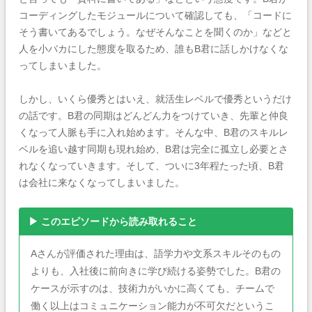
コーディングしたモジュールについて確認しても、「コードに
そう書いてあるでしょう。なぜそんなことを聞くのか」などと
人を小バカにした態度を取るため、誰もB君に話しかけなくな
ってしまいました。
しかし、いくら優秀とはいえ、就活生レベルで優秀というだけ
の話です。B君の同期はどんどん力をつけていき、先輩と仲良
くなって人脈も手に入れ始めます。そんな中、B君のスキルレ
ベルを追い越す同期も現れ始め、B君は完全に孤立し必要とさ
れなくなっていきます。そして、ついに3年程たった頃、B君
は会社に来なくなってしまいました。
▶ このエピソードから読み取れること
Aさんが評価された理由は、語学力や文系スキルそのもの
よりも、入社後に前向きに学び続ける姿勢でした。B君の
ケースが示すのは、技術力がいかに高くても、チームで
働く以上はコミュニケーション能力が不可欠だというこ