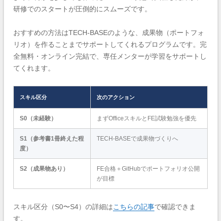
研修でのスタートが圧倒的にスムーズです。
おすすめの方法はTECH-BASEのような、成果物（ポートフォ
リオ）を作ることまでサポートしてくれるプログラムです。完
全無料・オンライン完結で、専任メンターが学習をサポートし
てくれます。
スキル区分
次のアクション
S0（未経験）
まずOfficeスキルとFE試験勉強を優先
S1（参考書1冊終えた程
TECH-BASEで成果物づくりへ
度）
S2（成果物あり）
FE合格＋GitHubでポートフォリオ公開
が目標
スキル区分（S0〜S4）の詳細は
こちらの記事
で確認できま
す。