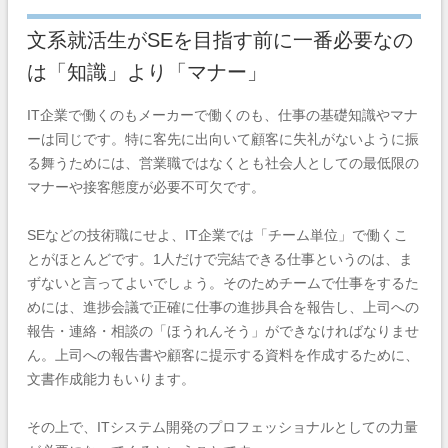
文系就活生がSEを目指す前に一番必要なの
は「知識」より「マナー」
IT企業で働くのもメーカーで働くのも、仕事の基礎知識やマナ
ーは同じです。特に客先に出向いて顧客に失礼がないように振
る舞うためには、営業職ではなくとも社会人としての最低限の
マナーや接客態度が必要不可欠です。
SEなどの技術職にせよ、IT企業では「チーム単位」で働くこ
とがほとんどです。1人だけで完結できる仕事というのは、ま
ずないと言ってよいでしょう。そのためチームで仕事をするた
めには、進捗会議で正確に仕事の進捗具合を報告し、上司への
報告・連絡・相談の「ほうれんそう」ができなければなりませ
ん。上司への報告書や顧客に提示する資料を作成するために、
文書作成能力もいります。
その上で、ITシステム開発のプロフェッショナルとしての力量