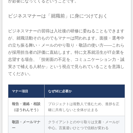
が必要になってくるということです。
ビジネスマナーは「就職前」に身につけておく
ビジネスマナーの習得は入社後の研修に委ねることもできます
が、就職活動そのものでもマナーは問われます。面接・選考中
の立ち振る舞い・メールのやり取り・敬語の使い方——これら
が採用担当者の評価に直結します。特に文系就活生がIT企業を
志望する場合、「技術面の不足を、コミュニケーション力・誠
実さで補える人材か」という視点で見られていることを意識し
てください。
マナー項目
なぜSEに必要か
報告・連絡・相談
プロジェクトは複数人で進むため、進捗を正
（ほうれんそう）
確に共有しないと全体が止まる
敬語・メールマナ
クライアントとのやり取りは文書・メールが
ー
中心。言葉遣いひとつで信頼が変わる