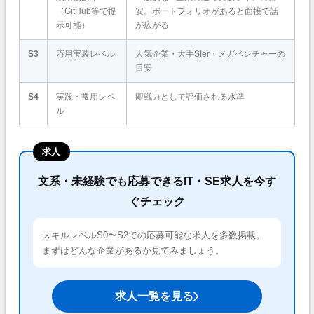
（GitHub等で提
安。ポートフォリオがあると面接で話
示可能）
が広がる
S3
応用実装レベル
人気企業・大手SIer・メガベンチャーの
目安
S4
実践・常用レベ
即戦力として評価される水準
ル
求人
文系・未経験でも応募できるIT・SE求人を今す
ぐチェック
スキルレベルS0〜S2での応募可能な求人を多数掲載。
まずはどんな企業があるか見てみましょう。
求人一覧を見る