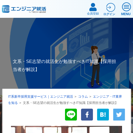
会員登録
MENU
ログイン
文系・SE志望の就活生が勉強すべきIT知識【採用担
当者が解説】
IT系新卒採用支援サービス｜エンジニア就活
>
コラム
>
エンジニア・IT業界
を知る
>
文系・SE志望の就活生が勉強すべきIT知識【採用担当者が解説】