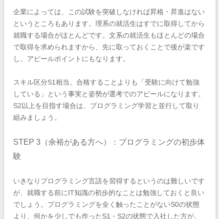
企業によっては、この試験を突破しなければ昇格・昇進はない
というところもあります。理系の就活生はすでに取得してから
就職する場合がほとんどです。文系の就活生もほとんどの場合
で取得を求められますから、先に取っておくことで後が楽です
し、アピールポイントにもなります。
スキル区分S1相当。合格することよりも「受験に向けて勉強
している」という事実と姿勢が選考でのアピールになります。
S2以上を目指す場合は、プログラミング学習と並行して取り
組みましょう。
STEP 3（余裕がある方へ）：プログラミングの初歩体
験
いきなりプログラミング言語を習得するというのは難しいです
が、就職する前にIT知識の初歩的なことは勉強しておくと良い
でしょう。プログラミングを全く触ったことがないS0の状態
より、何かを少しでも作ったS1・S2の状態で入社した方が、