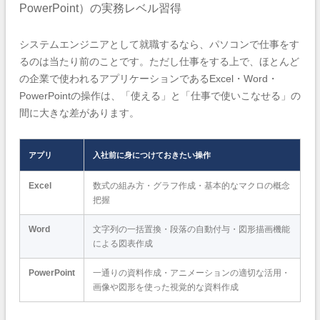
PowerPoint）の実務レベル習得
システムエンジニアとして就職するなら、パソコンで仕事をす
るのは当たり前のことです。ただし仕事をする上で、ほとんど
の企業で使われるアプリケーションであるExcel・Word・
PowerPointの操作は、「使える」と「仕事で使いこなせる」の
間に大きな差があります。
アプリ
入社前に身につけておきたい操作
Excel
数式の組み方・グラフ作成・基本的なマクロの概念
把握
Word
文字列の一括置換・段落の自動付与・図形描画機能
による図表作成
PowerPoint
一通りの資料作成・アニメーションの適切な活用・
画像や図形を使った視覚的な資料作成