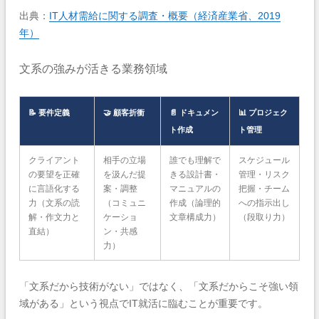
出典：
IT人材需給に関する調査・概要（経済産業省、2019
年）
文系の強みが活きる業務領域
📝 要件定義
🤝 顧客折衝
📄 ドキュメン
📊 プロジェク
ト作成
ト管理
クライアント
相手の立場
誰でも理解で
スケジュール
の要望を正確
を汲んだ提
きる設計書・
管理・リスク
に言語化する
案・調整
マニュアルの
把握・チーム
力（文系の読
（コミュニ
作成（論理的
への指示出し
解・作文力と
ケーショ
文章構成力）
（段取り力）
直結）
ン・共感
力）
「文系だから技術がない」ではなく、「文系だからこそ強い領
域がある」という視点でIT就活に臨むことが重要です。