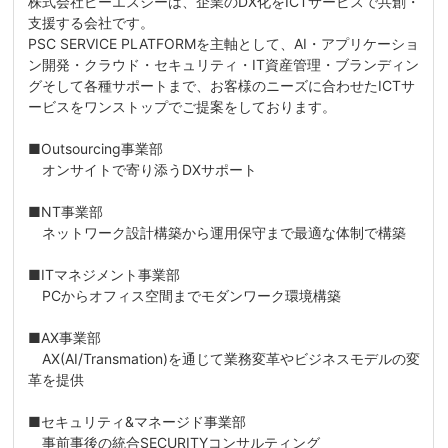
株式会社ピーエスシーは、企業のDX化をICTサービスで共創・
支援する会社です。
PSC SERVICE PLATFORMを主軸として、AI・アプリケーショ
ン開発・クラウド・セキュリティ・IT資産管理・ブランディン
グそして各種サポートまで、お客様のニーズに合わせたICTサ
ービスをワンストップでご提案をしております。
■Outsourcing事業部
オンサイトで寄り添うDXサポート
■NT事業部
ネットワーク設計構築から運用保守まで最適な体制で構築
■ITマネジメント事業部
PCからオフィス空間までモダンワーク環境構築
■AX事業部
AX(AI/Transmation)を通じて業務変革やビジネスモデルの変
革を提供
■セキュリティ&マネージド事業部
事前事後の統合SECURITYコンサルティング