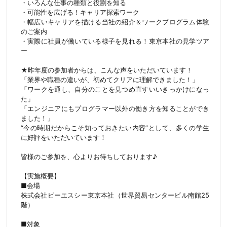
・いろんな仕事の種類と役割を知る
・可能性を広げる！キャリア探索ワーク
・幅広いキャリアを描ける当社の紹介＆ワークプログラム体験
のご案内
・実際に社員が働いている様子を見れる！東京本社の見学ツア
ー
★昨年度の参加者からは、こんな声をいただいています！
「業界や職種の違いが、初めてクリアに理解できました！」
「ワークを通し、自分のことを見つめ直すいいきっかけになっ
た」
「エンジニアにもプログラマー以外の働き方を知ることができ
ました！」
“今の時期だからこそ知っておきたい内容”として、多くの学生
に好評をいただいています！
皆様のご参加を、心よりお待ちしております♪
【実施概要】
■会場
株式会社ピーエスシー東京本社（世界貿易センタービル南館25
階）
■対象