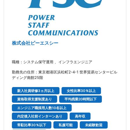
株式会社ピーエスシー
職種：システム保守運用 、インフラエンジニア
勤務先の住所：東京都港区浜松町2-4-1 世界貿易センタービル
ディング南館25階
新入社員研修3ヵ月以上
女性比率30％以上
資格取得支援制度あり
平均残業20時間以下
エンジニア職採用人数10名以上
内定後入社前インターンあり
高年収
常駐比率30％以下
私服可能
未経験歓迎