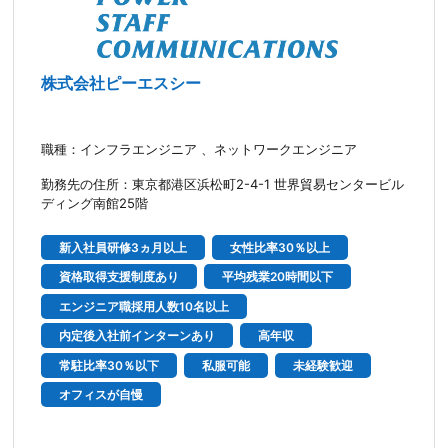
株式会社ピーエスシー
職種：インフラエンジニア 、ネットワークエンジニア
勤務先の住所：東京都港区浜松町2-4-1 世界貿易センタービル
ディング南館25階
新入社員研修3ヵ月以上
女性比率30％以上
資格取得支援制度あり
平均残業20時間以下
エンジニア職採用人数10名以上
内定後入社前インターンあり
高年収
常駐比率30％以下
私服可能
未経験歓迎
オフィスが自慢