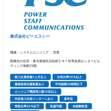
株式会社ピーエスシー
職種：システムエンジニア 、営業
勤務先の住所：東京都港区浜松町2-4-1 世界貿易センタービル
ディング南館25階
新入社員研修3ヵ月以上
女性比率30％以上
資格取得支援制度あり
平均残業20時間以下
エンジニア職採用人数10名以上
内定後入社前インターンあり
高年収
常駐比率30％以下
私服可能
未経験歓迎