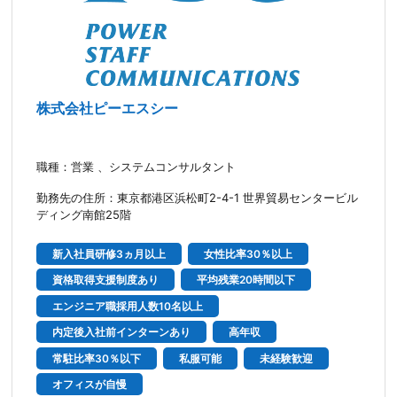
株式会社ピーエスシー
職種：営業 、システムコンサルタント
勤務先の住所：東京都港区浜松町2-4-1 世界貿易センタービル
ディング南館25階
新入社員研修3ヵ月以上
女性比率30％以上
資格取得支援制度あり
平均残業20時間以下
エンジニア職採用人数10名以上
内定後入社前インターンあり
高年収
常駐比率30％以下
私服可能
未経験歓迎
オフィスが自慢