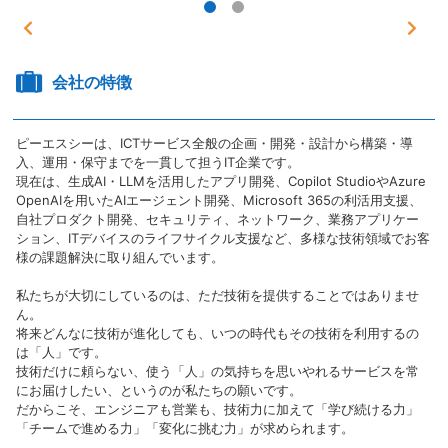
会社の特徴
ピーエスシーは、ICTサービス全般の企画・開発・設計から構築・導
入、運用・保守までを一貫して担うIT企業です。
現在は、生成AI・LLMを活用したアプリ開発、Copilot StudioやAzure
OpenAIを用いたAIエージェント開発、Microsoft 365の利活用支援、
自社プロダクト開発、セキュリティ、ネットワーク、業務アプリケー
ション、ITデバイスのライフサイクル支援など、多様な技術領域でお客
様の課題解決に取り組んでいます。
私たちが大切にしているのは、ただ技術を提供することではありませ
ん。
将来どんなに技術が進化しても、いつの時代もその技術を利用するの
は「人」です。
技術だけに頼らない、使う「人」の気持ちを思いやれるサービスを常
にお届けしたい、というのが私たちの願いです。
だからこそ、エンジニアも営業も、技術力に加えて「学び続ける力」
「チームで進める力」「変化に挑む力」が求められます。