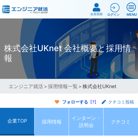
会員登録
MENU
ログイン
株式会社UKnet 会社概要と採用情
報
エンジニア就活
＞
採用情報一覧
＞株式会社UKnet
フォローする
[?]
クチコミ投稿
インターン・
企業TOP
採用情報
クチコミ
説明会