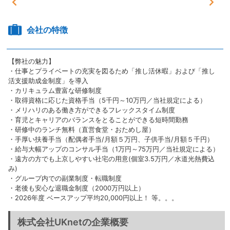
会社の特徴
【弊社の魅力】
・仕事とプライベートの充実を図るため「推し活休暇」および「推し
活支援助成金制度」を導入
・カリキュラム豊富な研修制度
・取得資格に応じた資格手当（5千円～10万円／当社規定による）
・メリハリのある働き方ができるフレックスタイム制度
・育児とキャリアのバランスをとることができる短時間勤務
・研修中のランチ無料（直営食堂・おためし屋）
・手厚い扶養手当（配偶者手当/月額５万円、子供手当/月額５千円）
・給与大幅アップのコンサル手当（1万円～75万円／当社規定による）
・遠方の方でも上京しやすい社宅の用意(個室3.5万円／水道光熱費込
み)
・グループ内での副業制度・転職制度
・老後も安心な退職金制度（2000万円以上）
・2026年度 ベースアップ平均20,000円以上！ 等。。。
株式会社UKnetの企業概要