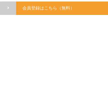
会員登録はこちら（無料）
■ エンジニア就活利用規約
■ 個人情報保護方針
■ お問い合わせ
■ エンジニアインターンシップ
■ IT転職コラム
└ IT転職サイト
└ IT転職エージェント
■ 運営会社
Copyright c 2026 エンジニア就活 All rights reserved.