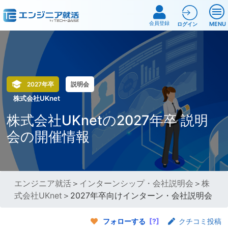
会員登録
MENU
ログイン
2027年卒
説明会
株式会社UKnet
株式会社UKnetの2027年卒 説明
会の開催情報
エンジニア就活
＞
インターンシップ・会社説明会
＞
株
式会社UKnet
＞2027年卒向けインターン・会社説明会
フォローする
[?]
クチコミ投稿