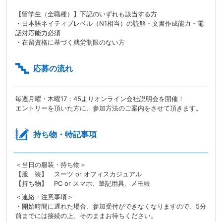
【留学生（全職種）】下記のいずれも該当する方
・日本語ネイティブレベル（N1相当）の読解・文書作成能力・電
話対応能力必須
・在留資格に基づく就労制限のない方
応募の流れ
毎週月曜・木曜17：45よりオンライン会社説明会を開催！
エントリーを頂いた方に、参加方法のご案内をさせて頂きます。
持ち物・特記事項
＜当日の服装・持ち物＞
【服 装】 スーツ or オフィスカジュアル
【持ち物】 PC or スマホ、筆記用具、メモ帳
＜連絡・注意事項＞
・開始時間に遅れた場合、参加受付ができなくなりますので、5分
前までには接続の上、そのままお待ちください。