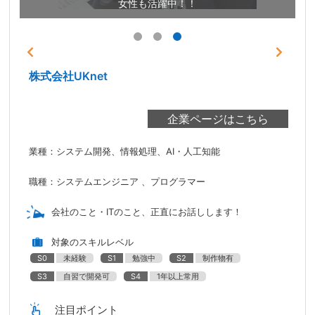
女性も活躍中！！
株式会社UKnet
業種：システム開発、情報処理、AI・人工知能
職種：システムエンジニア 、プログラマー
会社のこと・ITのこと、正直にお話しします！
対象のスキルレベル
S0
未経験
S1
勉強中
S2
制作物有
S3
自習で開発可
S4
1年以上常用
注目ポイント