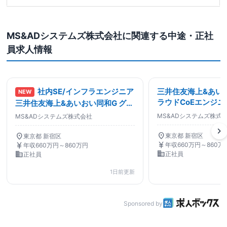
MS&ADシステムズ株式会社に関連する中途・正社
員求人情報
社内SE/インフラエンジニア
三井住友海上&あい
NEW
ラウドCoEエンジニ
三井住友海上&あいおい同和G グル
7h 内販100%/社内S
ープ事業会社への内販100%
MS&ADシステムズ株式
MS&ADシステムズ株式会社
chevron_right
location_on
location_on
東京都 新宿区
東京都 新宿区
currency_yen
currency_yen
年収660万円～860万
年収660万円～860万円
business
business
正社員
正社員
1日前更新
Sponsored by