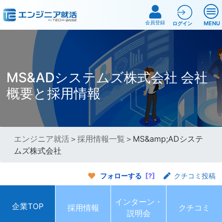
会員登録
MENU
ログイン
MS&ADシステムズ株式会社 会社
概要と採用情報
エンジニア就活
＞
採用情報一覧
＞MS&amp;ADシステ
ムズ株式会社
フォローする
[?]
クチコミ投稿
インターン・
企業TOP
採用情報
クチコミ
説明会