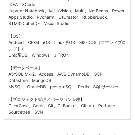
IDEA、XCode
Jupyter Notebook、Keil μVision、Multi、NetBeans、Power
Apps Studio、Pycharm、QtCreator、RubberDuck、
STM32CubeIDE、Visual Studio
【OS】
Android、CP/M、iOS、Linux系OS、MS-DOS（コマンドプロ
ンプト）
Unix系OS、Windows、μITRON
【データベース】
A5:SQL Mk-2、Access、AWS DynamoDB、GCP
Datastore、MongoDB
MySQL、OracleDB、postgreSQL、Redis、SQLサーバー
【プロジェクト管理／バージョン管理】
ClearCase、Gerrit、Git、GitBucket、GitLab、Perforce、
Sourcetree、SVN