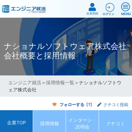
会員登録
MENU
ログイン
ナショナルソフトウェア株式会社
会社概要と採用情報
エンジニア就活
＞
採用情報一覧
＞ナショナルソフトウ
ェア株式会社
フォローする
[?]
クチコミ投稿
インターン・
企業TOP
採用情報
クチコミ
説明会