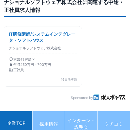
ナショナルソフトウェア株式会社に関連する中途・
正社員求人情報
IT研修講師/システムインテグレー
タ・ソフトハウス
ナショナルソフトウェア株式会社
location_on
東京都 豊島区
currency_yen
年収450万円～700万円
business
正社員
16日前更新
Sponsored by
インターン・
企業TOP
採用情報
クチコミ
説明会