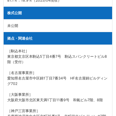
81.1％：18.9％（2025/04現在）
株式公開
未公開
拠点・関連会社
［駒込本社］
東京都文京区本駒込5丁目4番7号 駒込スパンクリートビル8
階（受付）
［名古屋事業所］
愛知県名古屋市中区錦1丁目7番34号 HF名古屋錦ビルディン
グ702
［大阪事業所］
大阪府大阪市北区東天満1丁目11番9号 和氣ビル7階、8階
［神戸三宮事業所］