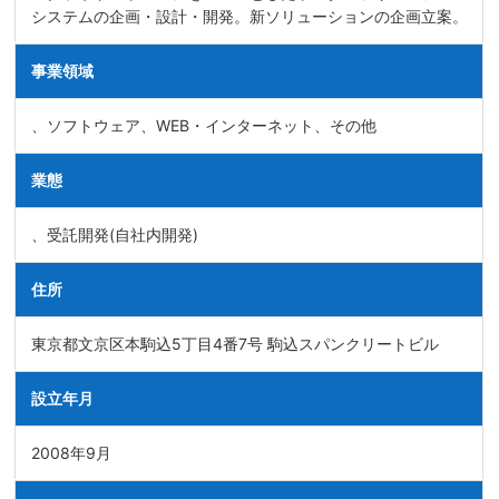
システムの企画・設計・開発。新ソリューションの企画立案。
事業領域
、ソフトウェア、WEB・インターネット、その他
業態
、受託開発(自社内開発)
住所
東京都文京区本駒込5丁目4番7号 駒込スパンクリートビル
設立年月
2008年9月