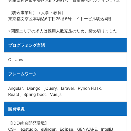
兵庫県神戸市中央区京町75番1号 京町栄光ビルディング7階
［駒込事業所］（人事・教育）
東京都文京区本駒込6丁目25番6号 イトービル駒込4階
※関西エリアの求人は採用人数充足のため、締め切りました
プログラミング言語
C、Java
フレームワーク
Angular、Django、jQuery、laravel、Pyhon Flask、
React、Spring boot、Vue.js
開発環境
【IDE/統合開発環境】
CS+、e2studio、eBinder、Eclipse、GENWARE、IntelliJ