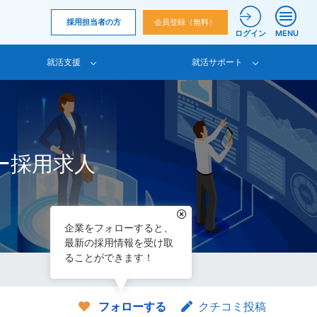
採用担当者の方
会員登録（無料）
ログイン
MENU
就活支援
就活サポート
ー採用求人
企業をフォローすると、
最新の採用情報を受け取
ることができます！
フォローする
クチコミ投稿