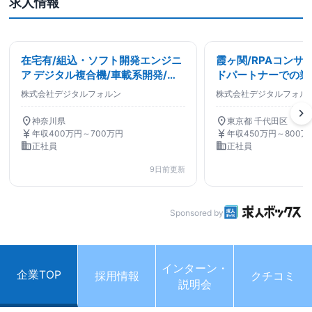
求人情報
在宅有/組込・ソフト開発エンジニ
霞ヶ関/RPAコンサ
ア デジタル複合機/車載系開発/長
ドパートナーでの業
期PJTでスキルアップ/ソフトウエ
業・プライム案件9
株式会社デジタルフォルン
株式会社デジタルフォル
ア設計・開発関連
革コンサルタント
chevron_right
location_on
location_on
神奈川県
東京都 千代田区
currency_yen
currency_yen
年収400万円～700万円
年収450万円～800万
business
business
正社員
正社員
9日前更新
Sponsored by
インターン・
企業TOP
採用情報
クチコミ
説明会