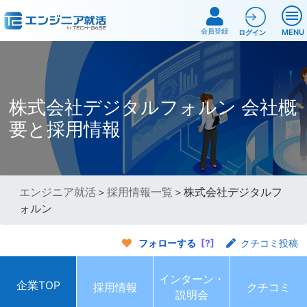
会員登録
MENU
ログイン
株式会社デジタルフォルン 会社概
要と採用情報
エンジニア就活
＞
採用情報一覧
＞株式会社デジタルフ
ォルン
フォローする
[?]
クチコミ投稿
インターン・
企業TOP
採用情報
クチコミ
説明会