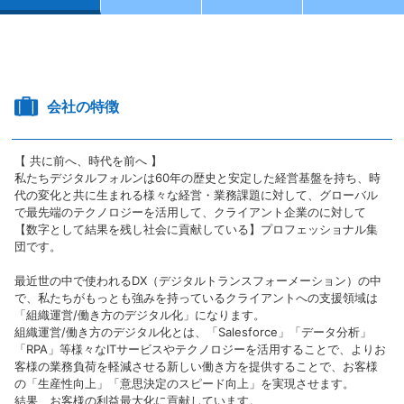
会社の特徴
【 共に前へ、時代を前へ 】
私たちデジタルフォルンは60年の歴史と安定した経営基盤を持ち、時
代の変化と共に生まれる様々な経営・業務課題に対して、グローバル
で最先端のテクノロジーを活用して、クライアント企業のに対して
【数字として結果を残し社会に貢献している】プロフェッショナル集
団です。
最近世の中で使われるDX（デジタルトランスフォーメーション）の中
で、私たちがもっとも強みを持っているクライアントへの支援領域は
「組織運営/働き方のデジタル化」になります。
組織運営/働き方のデジタル化とは、「Salesforce」「データ分析」
「RPA」等様々なITサービスやテクノロジーを活用することで、よりお
客様の業務負荷を軽減させる新しい働き方を提供することで、お客様
の「生産性向上」「意思決定のスピード向上」を実現させます。
結果、お客様の利益最大化に貢献しています。