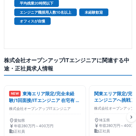
平均残業20時間以下
エンジニア職採用人数10名以上
未経験歓迎
オフィスが自慢
株式会社オープンアップITエンジニアに関連する中
途・正社員求人情報
東海エリア限定/完全未経
関東エリア限定/完全
NEW
エンジニアへ挑戦 
験/1回面接/ITエンジニア 在宅有 東
場G 3か月間の集中
証プライム上場G 3か月間の研修/
株式会社オープンアップI
株式会社オープンアップITエンジニア
ークエンジニア
インフラエンジニア
chevron_right
location_on
location_on
埼玉県
愛知県
currency_yen
currency_yen
年収280万円～400万
年収280万円～400万円
business
business
正社員
正社員