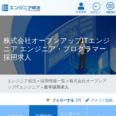
会員登録
MENU
ログイン
株式会社オープンアップITエンジ
ニア エンジニア・プログラマー
採用求人
エンジニア就活
＞
採用情報一覧
＞
株式会社オープンア
ップITエンジニア
＞新卒採用求人
フォローする
[?]
クチコミ投稿
インターン・