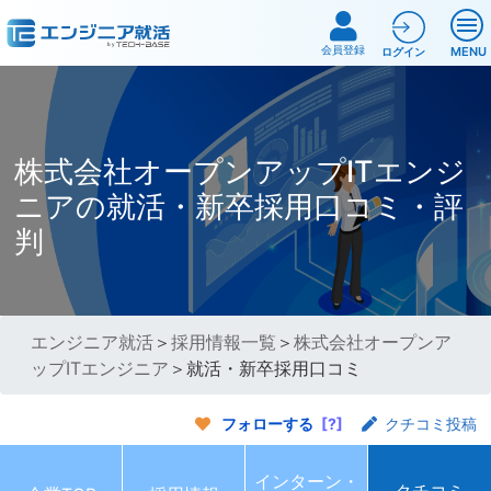
会員登録
MENU
ログイン
株式会社オープンアップITエンジ
ニアの就活・新卒採用口コミ・評
判
エンジニア就活
＞
採用情報一覧
＞
株式会社オープンア
ップITエンジニア
＞就活・新卒採用口コミ
フォローする
[?]
クチコミ投稿
インターン・