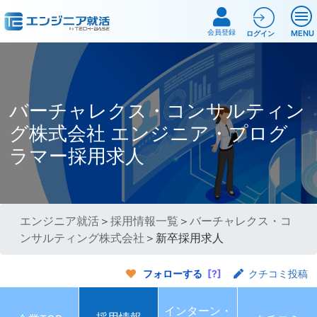
会員登録
MENU
ログイン
バーチャレクス・コンサルティン
グ株式会社 エンジニア・プログ
ラマー採用求人
エンジニア就活
＞
採用情報一覧
＞
バーチャレクス・コ
ンサルティング株式会社
＞新卒採用求人
フォローする
[?]
クチコミ投稿
インターン・