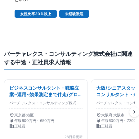
女性比率30％以上
未経験歓迎
バーチャレクス・コンサルティング株式会社に関連
する中途・正社員求人情報
ビジネスコンサルタント・戦略立
大阪/シニアスタッフ
案~運用~効果測定まで伴走/グロー
コンサルタント・未
ス上場G/若手裁量/職種未経験可/
CRM領域支援に特化
バーチャレクス・コンサルティング株式会社
戦略・経営コンサルタント
chevron_right
location_on
location_on
東京都 港区
大阪府 大阪市
currency_yen
currency_yen
年収600万円～650万円
年収600万円～720万
business
business
正社員
正社員
28日前更新