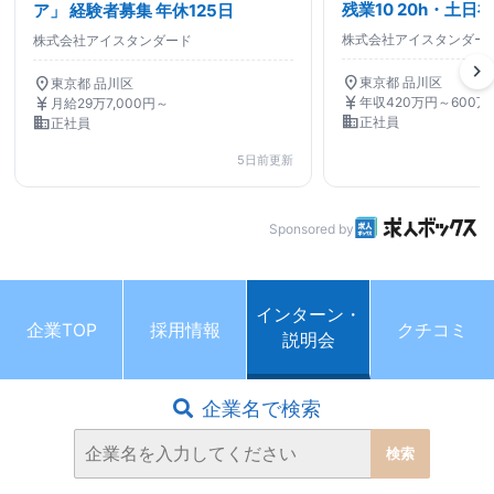
残業10 20h・土日
ア」 経験者募集 年休125日
90%/自身で案件選
株式会社アイスタンダー
株式会社アイスタンダード
エンジニア・SE
chevron_right
location_on
location_on
東京都 品川区
東京都 品川区
currency_yen
currency_yen
年収420万円～600万
月給29万7,000円～
business
business
正社員
正社員
5日前更新
Sponsored by
インターン・
企業TOP
採用情報
クチコミ
説明会
企業名で検索