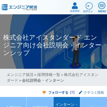
会員登録
MENU
ログイン
株式会社アイスタンダード エン
ジニア向け会社説明会・インター
ンシップ
エンジニア就活
＞
採用情報一覧
＞
株式会社アイスタン
ダード
＞会社説明会・インターン
フォローする
[?]
クチコミ投稿
インターン・