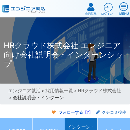
会員登録
MENU
ログイン
HRクラウド株式会社 エンジニア
向け会社説明会・インターンシッ
プ
エンジニア就活
＞
採用情報一覧
＞
HRクラウド株式会社
＞会社説明会・インターン
フォローする
[?]
クチコミ投稿
インターン・