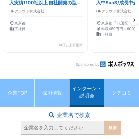
入実績1100社以上 ︎自社開発の型採
入中SaaS/成長中
用管理システム「採用一括かんり
ット/Webサービス
HRクラウド株式会社
HRクラウド株式会社
くん」のプロダクト品質管理
chevron_right
location_on
location_on
東京都
東京都 千代田区
business
currency_yen
正社員
年収450万円～600万
business
正社員
30日以上前更新
Sponsored by
インターン・
企業TOP
採用情報
クチコミ
説明会
企業名で検索