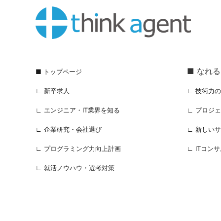
■ なれ
■ トップページ
∟ 新卒求人
∟ 技術力
∟ エンジニア・IT業界を知る
∟ プロジ
∟ 企業研究・会社選び
∟ 新しい
∟ プログラミング力向上計画
∟ ITコン
∟ 就活ノウハウ・選考対策