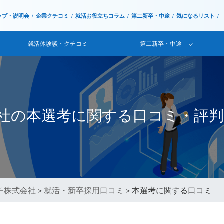
ップ・説明会
企業クチコミ
就活お役立ちコラム
第二新卒・中途
気になるリスト
就活体験談・クチコミ
第二新卒・中途
社の本選考に関する口コミ・評判
チ株式会社
＞
就活・新卒採用口コミ
＞本選考に関する口コミ