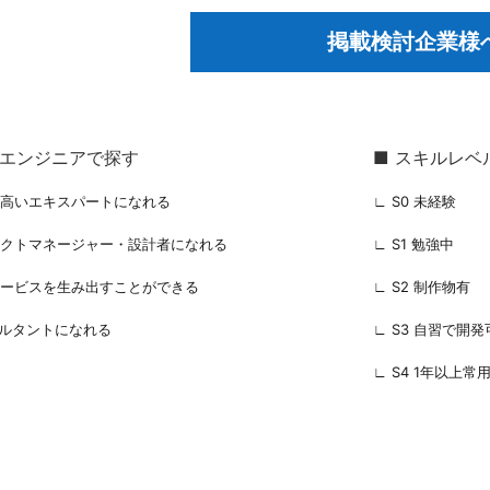
掲載検討企業様
るエンジニアで探す
■ スキルレベ
の高いエキスパートになれる
∟ S0 未経験
ェクトマネージャー・設計者になれる
∟ S1 勉強中
サービスを生み出すことができる
∟ S2 制作物有
サルタントになれる
∟ S3 自習で開発
∟ S4 1年以上常