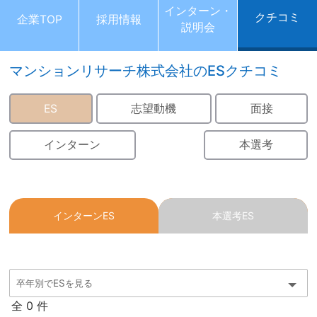
インターン・
クチコミ
企業TOP
採用情報
説明会
マンションリサーチ株式会社のESクチコミ
ES
志望動機
面接
インターン
本選考
インターンES
本選考ES
全 0 件