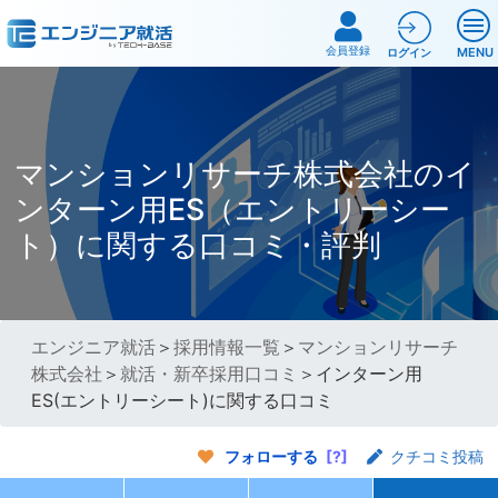
会員登録
MENU
ログイン
マンションリサーチ株式会社のイ
ンターン用ES（エントリーシー
ト）に関する口コミ・評判
エンジニア就活
＞
採用情報一覧
＞
マンションリサーチ
株式会社
＞
就活・新卒採用口コミ
＞インターン用
ES(エントリーシート)に関する口コミ
フォローする
[?]
クチコミ投稿