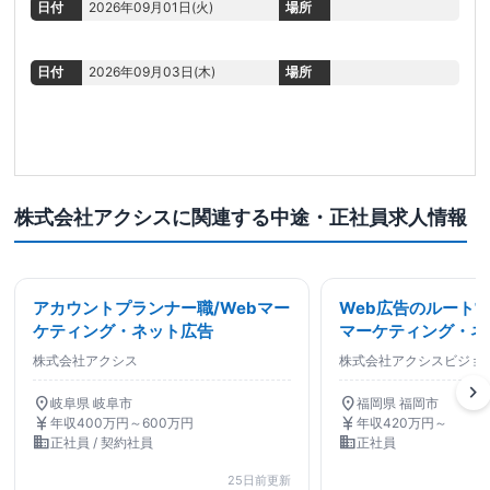
日付
2026年09月01日(火)
場所
日付
2026年09月03日(木)
場所
株式会社アクシスに関連する中途・正社員求人情報
アカウントプランナー職/Webマー
Web広告のルート営
ケティング・ネット広告
マーケティング・ネ
株式会社アクシス
株式会社アクシスビジョ
chevron_right
location_on
location_on
岐阜県 岐阜市
福岡県 福岡市
currency_yen
currency_yen
年収400万円～600万円
年収420万円～
business
business
正社員 / 契約社員
正社員
25日前更新