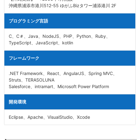
沖縄県浦添市港川512-55 ゆがふBizタワー浦添港川 2F
プログラミング言語
C、C＃、Java、NodeJS、PHP、Python、Ruby、
TypeScript、JavaScript、kotlin
フレームワーク
.NET Framework、React、AngularJS、Spring MVC、
Struts、TERASOLUNA
Salesforce、intramart、Microsoft Power Platform
開発環境
Eclipse、Apache、VisualStudio、Xcode