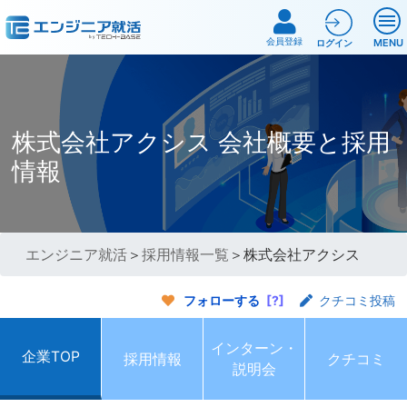
会員登録
MENU
ログイン
株式会社アクシス 会社概要と採用
情報
エンジニア就活
＞
採用情報一覧
＞株式会社アクシス
フォローする
[?]
クチコミ投稿
インターン・
企業TOP
採用情報
クチコミ
説明会