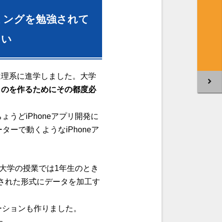
ミングを勉強されて
さい
は理系に進学しました。
大学
ものを作るためにその都度必
うどiPhoneアプリ開発に
ーター
で動くようなiPhoneア
、大学の授業では1年生のとき
された形式にデータを加工す
ーションも作りました。
た。