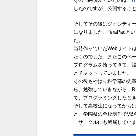
その当時読んでいたのは『
H
したのですが、公開すること
そしてその後は
ジオシティ
になりました。
TeraPad
とい
た。
当時作っていたWebサイト
たものでした。またこのペ
プログラム
を拾ってきて、
とチャットしていました。
その後もやはり科学部の先
ら、勉強していきながら、R
て、プログラミングしたと
そして高校生になってから
と、学園祭の全校制作で
VB
ーサークルにも所属していま