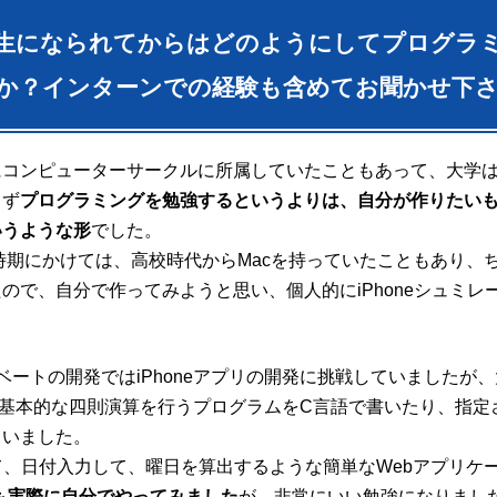
大学生になられてからはどのようにしてプログラ
か？インターンでの経験も含めてお聞かせ下
にコンピューターサークルに所属していたこともあって、大学
まず
プログラミングを勉強するというよりは、自分が作りたい
いうような形
でした。
時期にかけては、高校時代からMacを持っていたこともあり、ちょ
たので、自分で作ってみようと思い、個人的に
iPhoneシュミレ
ベートの開発ではiPhoneアプリの開発に挑戦していましたが
。基本的な四則演算を行うプログラムをC言語で書いたり、指定
ていました。
て、日付入力して、曜日を算出するような簡単なWebアプリケ
制作も実際に自分でやってみました
が、非常にいい勉強になりまし