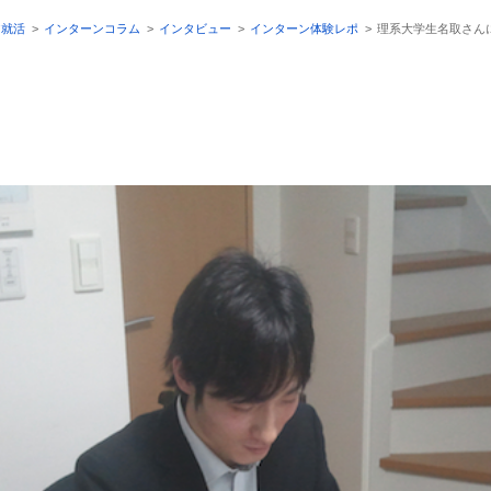
ア就活
>
インターンコラム
>
インタビュー
>
インターン体験レポ
>
理系大学生名取さん