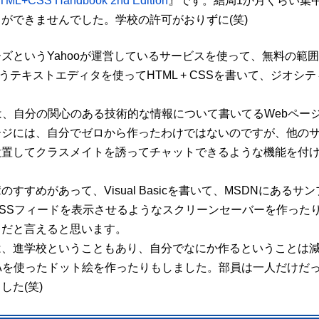
TML+CSS Handbook 2nd Edition
』です。結局1か月くらい集
ができませんでした。学校の許可がおりずに(笑)
ーズ
というYahooが運営しているサービスを使って、無料の範
うテキストエディタを使ってHTML + CSSを書いて、ジオシ
は、自分の関心のある技術的な情報について書いてるWebページ
ージには、自分でゼロから作ったわけではないのですが、他の
設置してクラスメイトを誘ってチャットできるような機能を付
輩のすすめがあって、
Visual Basic
を書いて、
MSDN
にあるサン
SSフィードを表示させるようなスクリーンセーバーを作った
きだと言えると思います。
は、進学校ということもあり、自分でなにか作るということは減
A
を使ったドット絵を作ったりもしました。部員は一人だけだ
した(笑)