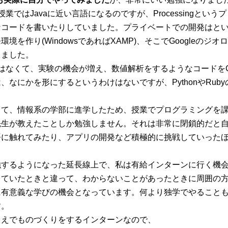
授業ではJavaに近い言語になるのですが、
Processing
というプ
コードを書いたりしていました。プライベートでの開発はとい
環境を作り(Windowsであれば
XAMP
)、そこで
Googleのジオ
しました。
はなくて、実験の機会が増え、数値解析をするようなコードをC
、なにかを形にするというわけはないですが、PythonやRub
して、情報系の学部に進学したため、授業でプログラミングを
先生が教えたことしか勉強しません。それは非常に閉鎖的だと
語に触れてみたり、アプリの開発など積極的に挑戦していった
強するようになった延長線上で、私は有給インターンに行く機
っていたときと違って、わからないことがあったときに周囲の
に有意義な学びの機会となっています。何より独学でやること
す。
うえでものづくりをするインターンなので、