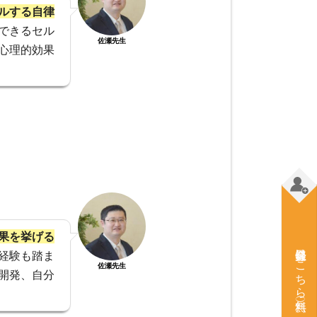
ルする自律
できるセル
佐瀬先生
心理的効果
果を挙げる
会員登録はこちら（無料）
経験も踏ま
佐瀬先生
開発、自分