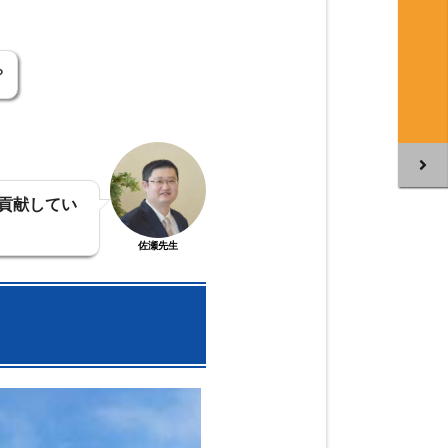
？
貢献してい
佐瀬先生