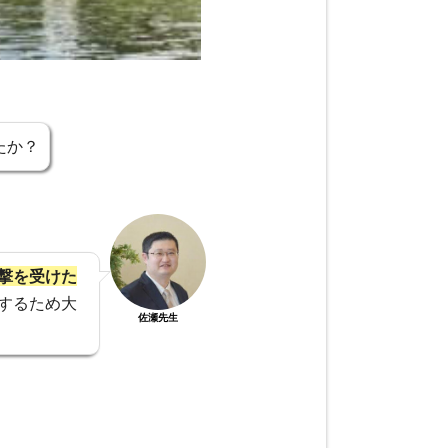
たか？
撃を受けた
するため大
佐瀬先生