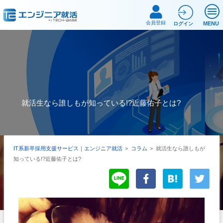
会員登録
MENU
ログイン
就活生なら誰しもが知っている!?近藤佑子とは?
IT系新卒採用支援サービス｜エンジニア就活
>
コラム
>
就活生なら誰しもが
知っている!?近藤佑子とは?