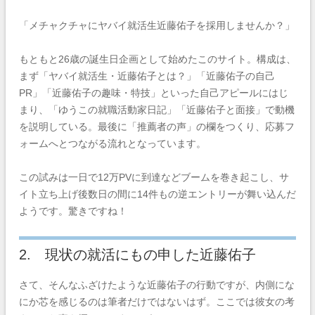
「メチャクチャにヤバイ就活生近藤佑子を採用しませんか？」
もともと26歳の誕生日企画として始めたこのサイト。
構成は、
まず「ヤバイ就活生・近藤佑子とは？」「近藤佑子の自己
PR」「近藤佑子の趣味・特技」といった自己アピールにはじ
まり、「ゆうこの就職活動家日記」「近藤佑子と面接」で動機
を説明している。最後に「推薦者の声」の欄をつくり、応募フ
ォームへとつながる流れとなっています。
この試みは一日で12万PVに到達などブームを巻き起こし、サ
イト立ち上げ後数日の間に14件もの逆エントリーが舞い込んだ
ようです。驚きですね！
2. 現状の就活にもの申した近藤佑子
さて、そんなふざけたような近藤佑子の行動ですが、内側にな
にか芯を感じるのは筆者だけではないはず。ここでは彼女の考