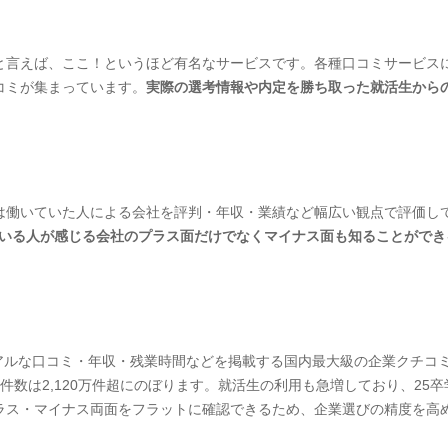
言えば、ここ！というほど有名なサービスです。各種口コミサービスによ
コミが集まっています。
実際の選考情報や内定を勝ち取った就活生から
は働いていた人による会社を評判・年収・業績など幅広い観点で評価し
いる人が感じる会社のプラス面だけでなくマイナス面も知ることができ
るリアルな口コミ・年収・残業時間などを掲載する国内最大級の企業クチ
コミ件数は2,120万件超にのぼります。就活生の利用も急増しており、25
ラス・マイナス両面をフラットに確認できるため、企業選びの精度を高