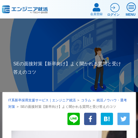
会員登録
MENU
ログイン
SEの面接対策【新卒向け】よく聞かれる質問と受け
答えのコツ
IT系新卒採用支援サービス｜エンジニア就活
>
コラム
>
就活ノウハウ・選考
対策
>
SEの面接対策【新卒向け】よく聞かれる質問と受け答えのコツ