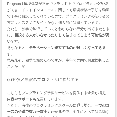
Progateは環境構築が不要でクラウド上でプログラミング学習
ができ、ドットインストールに関しても環境構築の手順を動画
で丁寧に解説してくれているので、プログラミングの初心者の
方にはオススメのサイトかなと個人的には思っています。
ただし、独学で学習していくとわからない部分が出てきたとき
に、
相談する人がいなかったりして詰まってしまう可能性が高
い
です。
そうなると、
モチベーション維持するのが難しくなってきま
す
。
私も最初、独学で始めたのですが、半年間の間で何度挫折した
ことか！笑
(2)有償／無償のプログラムに参加する
こちらもプログラミング学習サービスを提供する企業が増え、
内容やサポートも充実しています。
ただし、有償のプログラミングスクールに通う場合、
一つのコ
ースの受講で数万〜数十万かかる
ので、学生にとっては高額な