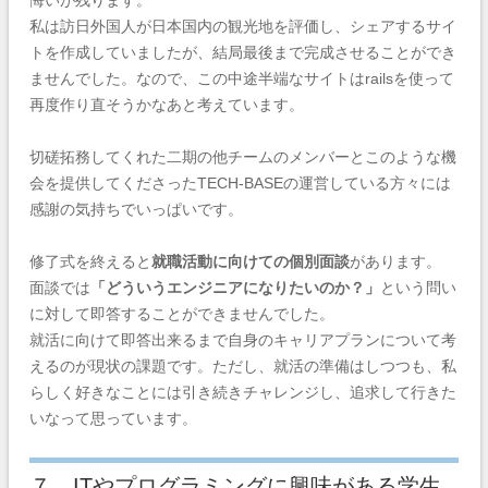
私は訪日外国人が日本国内の観光地を評価し、シェアするサイ
トを作成していましたが、結局最後まで完成させることができ
ませんでした。なので、この中途半端なサイトはrailsを使って
再度作り直そうかなあと考えています。
切磋拓務してくれた二期の他チームのメンバーとこのような機
会を提供してくださったTECH-BASEの運営している方々には
感謝の気持ちでいっぱいです。
修了式を終えると
就職活動に向けての個別面談
があります。
面談では
「どういうエンジニアになりたいのか？」
という問い
に対して即答することができませんでした。
就活に向けて即答出来るまで自身のキャリアプランについて考
えるのが現状の課題です。ただし、就活の準備はしつつも、私
らしく好きなことには引き続きチャレンジし、追求して行きた
いなって思っています。
７．ITやプログラミングに興味がある学生