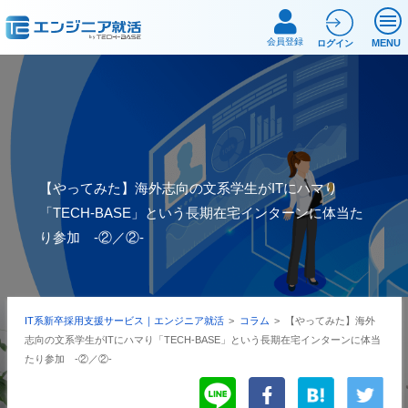
会員登録
MENU
ログイン
【やってみた】海外志向の文系学生がITにハマり
「TECH-BASE」という長期在宅インターンに体当た
り参加 -②／②-
IT系新卒採用支援サービス｜エンジニア就活
>
コラム
>
【やってみた】海外
志向の文系学生がITにハマり「TECH-BASE」という長期在宅インターンに体当
たり参加 -②／②-