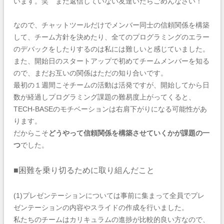
います。笑 まだ返信していない友達いたらごめんなさい！
なので、チャットツールだけでメンバー同士の信頼関係を構築
して、チーム方針を決めたり、全てのプログラミングのエラー
のデバックをしたりするのは私には難しいと感じていました。
また、開始日のスタートアップで初めてチームメンバーを知る
ので、まだお互いの関係はただの知り合いです。
最初の１週間こそチームの活動は活発ですが、開始してから日
数が経過しプログラミング課題の難易度上がってくると、
TECH-BASEのモチベーションは右肩下がりになる可能性があ
ります。
だからこそ
どうやって信頼関係を構築させていくかが課題の一
つ
でした。
■困難を乗り切るために取り組んだこと
(1)プレゼンテーションについては事前に集まって全員でプレ
ゼンテーションの内容やスライドの作成を行いました。
私たちのチームはカリキュラムの進捗が比較的良い方なので、