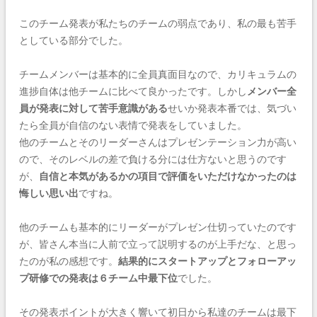
このチーム発表が私たちのチームの弱点であり、私の最も苦手
としている部分でした。
チームメンバーは基本的に全員真面目なので、カリキュラムの
進捗自体は他チームに比べて良かったです。しかし
メンバー全
員が発表に対して苦手意識がある
せいか発表本番では、気づい
たら全員が自信のない表情で発表をしていました。
他のチームとそのリーダーさんはプレゼンテーション力が高い
ので、そのレベルの差で負ける分には仕方ないと思うのです
が、
自信と本気があるかの項目で評価をいただけなかったのは
悔しい思い出
ですね。
他のチームも基本的にリーダーがプレゼン仕切っていたのです
が、皆さん本当に人前で立って説明するのが上手だな、と思っ
たのが私の感想です。
結果的にスタートアップとフォローアッ
プ研修での発表は６チーム中最下位
でした。
その発表ポイントが大きく響いて初日から私達のチームは最下