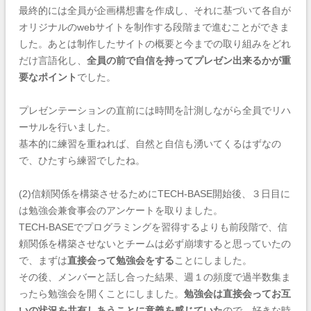
最終的には全員が企画構想書を作成し、それに基づいて各自が
オリジナルのwebサイトを制作する段階まで進むことができま
した。あとは制作したサイトの概要と今までの取り組みをどれ
だけ言語化し、
全員の前で自信を持ってプレゼン出来るかが重
要なポイント
でした。
プレゼンテーションの直前には時間を計測しながら全員でリハ
ーサルを行いました。
基本的に練習を重ねれば、自然と自信も湧いてくるはずなの
で、ひたすら練習でしたね。
(2)信頼関係を構築させるためにTECH-BASE開始後、３日目に
は勉強会兼食事会のアンケートを取りました。
TECH-BASEでプログラミングを習得するよりも前段階で、信
頼関係を構築させないとチームは必ず崩壊すると思っていたの
で、まずは
直接会って勉強会をする
ことにしました。
その後、メンバーと話し合った結果、週１の頻度で過半数集ま
ったら勉強会を開くことにしました。
勉強会は直接会ってお互
いの状況を共有しあうことに意義を感じていた
ので、好きな時