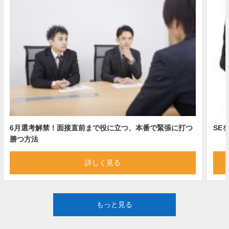
6月選考解禁！面接直前まで役に立つ、本番で緊張に打つ
SE
勝つ方法
詳しく見る
もっと見る