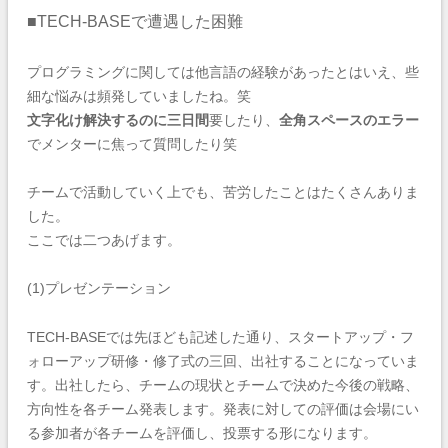
■TECH-BASEで遭遇した困難
プログラミングに関しては他言語の経験があったとはいえ、些
細な悩みは頻発していましたね。笑
文字化け解決するのに三日間
要したり、
全角スペースのエラー
でメンターに焦って質問したり笑
チームで活動していく上でも、苦労したことはたくさんありま
した。
ここでは二つあげます。
(1)プレゼンテーション
TECH-BASEでは先ほども記述した通り、スタートアップ・フ
ォローアップ研修・修了式の三回、出社することになっていま
す。出社したら、チームの現状とチームで決めた今後の戦略、
方向性を各チーム発表します。発表に対しての評価は会場にい
る参加者が各チームを評価し、投票する形になります。