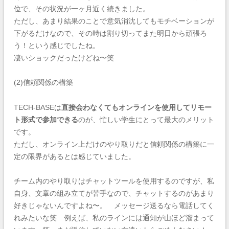
位で、その状況が一ヶ月近く続きました。
ただし、あまり結果のことで意気消沈してもモチベーションが
下がるだけなので、その時は割り切ってまた明日から頑張ろ
う！という感じでしたね。
凄いショックだったけどね〜笑
(2)信頼関係の構築
TECH-BASEは
直接会わなくてもオンラインを使用してリモー
ト形式で参加できる
のが、忙しい学生にとって最大のメリット
です。
ただし、オンライン上だけのやり取りだと信頼関係の構築に一
定の限界があるとは感じていました。
チーム内のやり取りはチャットツールを使用するのですが、私
自身、文章の組み立てが苦手なので、チャットするのがあまり
好きじゃないんですよね〜。 メッセージ送るなら電話してく
れみたいな笑 例えば、私のラインには通知が山ほど溜まって