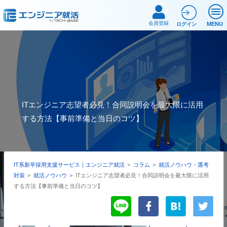
会員登録
MENU
ログイン
ITエンジニア志望者必見！合同説明会を最大限に活用
する方法【事前準備と当日のコツ】
IT系新卒採用支援サービス｜エンジニア就活
>
コラム
>
就活ノウハウ・選考
対策
>
就活ノウハウ
>
ITエンジニア志望者必見！合同説明会を最大限に活用
する方法【事前準備と当日のコツ】