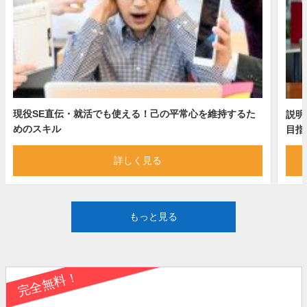
現役SE直伝・就活でも使える！己の平常心を維持するた
説明
めのスキル
目指
詳しく見る
もっと見る
完全無料！