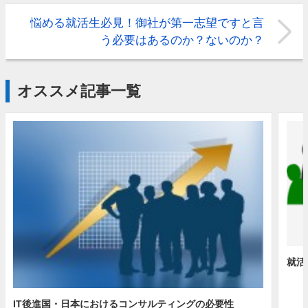
悩める就活生必見！御社が第一志望ですと言
う必要はあるのか？ないのか？
オススメ記事一覧
就活
IT後進国・日本におけるコンサルティングの必要性