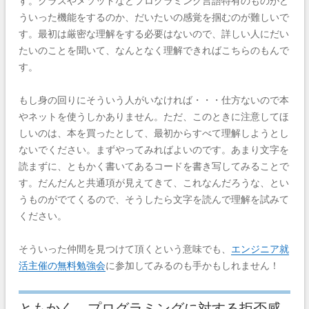
す。クラスやメソッドなどプログラミング言語特有のものがど
ういった機能をするのか、だいたいの感覚を掴むのが難しいで
す。最初は厳密な理解をする必要はないので、詳しい人にだい
たいのことを聞いて、なんとなく理解できればこちらのもんで
す。
もし身の回りにそういう人がいなければ・・・仕方ないので本
やネットを使うしかありません。ただ、このときに注意してほ
しいのは、本を買ったとして、最初からすべて理解しようとし
ないでください。まずやってみればよいのです。あまり文字を
読まずに、ともかく書いてあるコードを書き写してみることで
す。だんだんと共通項が見えてきて、これなんだろうな、とい
うものがでてくるので、そうしたら文字を読んで理解を試みて
ください。
そういった仲間を見つけて頂くという意味でも、
エンジニア就
活主催の無料勉強会
に参加してみるのも手かもしれません！
ともかく、プログラミングに対する拒否感