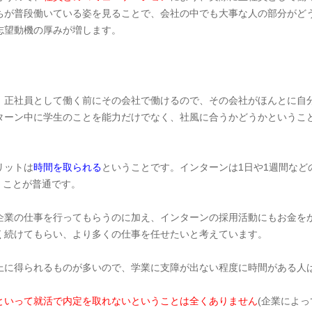
ちが普段働いている姿を見ることで、会社の中でも大事な人の部分がど
志望動機の厚みが増します。
。正社員として働く前にその会社で働けるので、その会社がほんとに自
ターン中に学生のことを能力だけでなく、社風に合うかどうかというこ
。
リットは
時間を取られる
ということです。インターンは1日や1週間など
くことが普通です。
企業の仕事を行ってもらうのに加え、インターンの採用活動にもお金を
く続けてもらい、より多くの仕事を任せたいと考えています。
上に得られるものが多いので、学業に支障が出ない程度に時間がある人
といって就活で内定を取れないということは全くありません
(企業によ