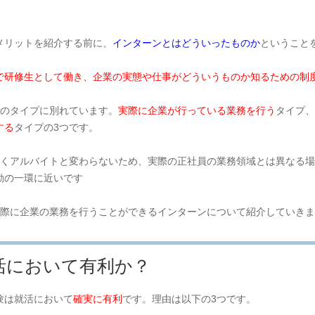
メリットを紹介する前に、
インターンとはどういったものか
ということ
で研修生として働き、企業の実態や仕事がどういうものか知るための制
つのタイプに別れています。
実際に企業が行っている業務を行う
タイプ、
する
タイプの3つです。
なくアルバイトと変わらないため、実際の正社員の業務領域とは異なる場
動の一環に近いです
実際に企業の業務を行うことができるインターンについて紹介していき
活において有利か？
験は就活において
確実に有利
です。
理由は以下の3つです。