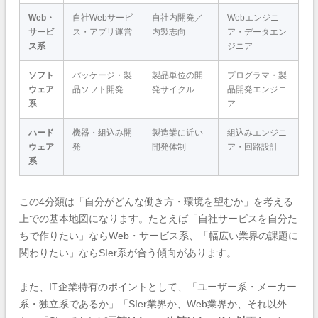
Web・
自社Webサービ
自社内開発／
Webエンジニ
サービ
ス・アプリ運営
内製志向
ア・データエン
ス系
ジニア
ソフト
パッケージ・製
製品単位の開
プログラマ・製
ウェア
品ソフト開発
発サイクル
品開発エンジニ
系
ア
ハード
機器・組込み開
製造業に近い
組込みエンジニ
ウェア
発
開発体制
ア・回路設計
系
この4分類は「自分がどんな働き方・環境を望むか」を考える
上での基本地図になります。たとえば「自社サービスを自分た
ちで作りたい」ならWeb・サービス系、「幅広い業界の課題に
関わりたい」ならSIer系が合う傾向があります。
また、IT企業特有のポイントとして、「ユーザー系・メーカー
系・独立系であるか」「SIer業界か、Web業界か、それ以外