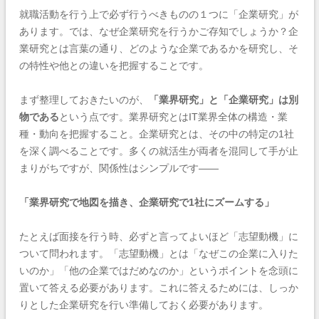
就職活動を行う上で必ず行うべきものの１つに「企業研究」が
あります。では、なぜ企業研究を行うかご存知でしょうか？企
業研究とは言葉の通り、どのような企業であるかを研究し、そ
の特性や他との違いを把握することです。
まず整理しておきたいのが、
「業界研究」と「企業研究」は別
物である
という点です。業界研究とはIT業界全体の構造・業
種・動向を把握すること。企業研究とは、その中の特定の1社
を深く調べることです。多くの就活生が両者を混同して手が止
まりがちですが、関係性はシンプルです——
「業界研究で地図を描き、企業研究で1社にズームする」
たとえば面接を行う時、必ずと言ってよいほど「志望動機」に
ついて問われます。「志望動機」とは「なぜこの企業に入りた
いのか」「他の企業ではだめなのか」というポイントを念頭に
置いて答える必要があります。これに答えるためには、しっか
りとした企業研究を行い準備しておく必要があります。