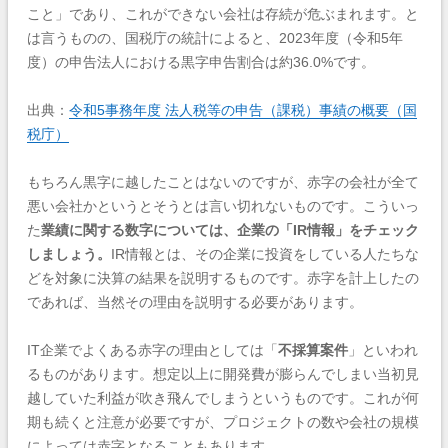
こと」であり、これができない会社は存続が危ぶまれます。と
は言うものの、国税庁の統計によると、2023年度（令和5年
度）の申告法人における黒字申告割合は約36.0%です。
出典：
令和5事務年度 法人税等の申告（課税）事績の概要（国
税庁）
もちろん黒字に越したことはないのですが、赤字の会社が全て
悪い会社かというとそうとは言い切れないものです。こういっ
た
業績に関する数字については、企業の「IR情報」をチェック
しましょう。
IR情報とは、その企業に投資をしている人たちな
どを対象に決算の結果を説明するものです。赤字を計上したの
であれば、当然その理由を説明する必要があります。
IT企業でよくある赤字の理由としては「
不採算案件
」といわれ
るものがあります。想定以上に開発費が膨らんでしまい当初見
越していた利益が吹き飛んでしまうというものです。これが何
期も続くと注意が必要ですが、プロジェクトの数や会社の規模
によっては赤字となることもあります。