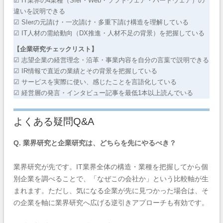
☑ IT業界の4業種（SIer・Web・ソフトウェア・ハードウェア）の
違いを説明できる
☑ SIerの元請け・一次請け・多重下請け構造を理解している
☑ IT人材の需給動向（DX推進・人材不足の背景）を把握している
【企業研究チェックリスト】
☑ 志望企業の経営理念・沿革・事業内容を自分の言葉で説明できる
☑ IR情報で直近の業績とその背景を把握している
☑ サービスを実際に使い、感じたことを言語化している
☑ 経営層の発言・インタビュー記事を最低1本以上読んでいる
よくある疑問Q&A
Q. 業界研究と企業研究は、どちらを先にやるべき？
業界研究が先です。IT業界全体の構造・業種を把握してから個
別企業を調べることで、「なぜこの会社か」という比較軸が生
まれます。ただし、気になる企業が先に見つかった場合は、そ
の企業を軸に業界研究へ広げる逆引きアプローチも有効です。