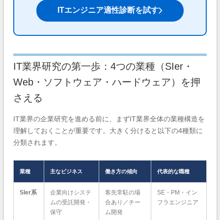
ITエンジニア適性診断を試す
IT業界研究の第一歩：4つの業種（SIer・
Web・ソフトウェア・ハードウェア）を押
さえる
IT業界の企業研究を進める前に、まずIT業界全体の業種構造を
理解しておくことが重要です。大きく分けると以下の4種類に
分類されます。
業種
主なビジネス
働き方の傾向
代表的な職種
SIer系
企業向けシステ
客先常駐の場
SE・PM・イン
ムの受託開発・
合あり／チー
フラエンジニア
保守
ム開発