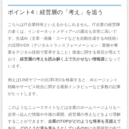
ポイント4：経営層の「考え」を追う
こちらはIT企業特有といえるかもしれません。IT企業の経営陣
の多くは、インターネットメディアへの露出も非常に高いで
す。生成AI（文章・画像・コードなどを自動生成するAI技術）
の活用やDX（デジタルトランスフォーメーション：業務や事
業をデジタル技術で変革すること）推進に関する発言が増えて
おり、
経営層の考えを読み解く上で欠かせない情報源
となって
います。
例えばLINEヤフーの出澤CEOを検索すると、AIエージェント
戦略やサービス統合に関する最新インタビューなど多数の記事
がヒットします。
このようなニュースサイトなどは企業のホームページよりも一
歩突っ込んだ情報や今後の展開、経営層の考えなどをより理解
することができます。
企業のTOPがどのような将来を見据えて
おり、どのような道を進もうとしているのか
は企業研究の中で