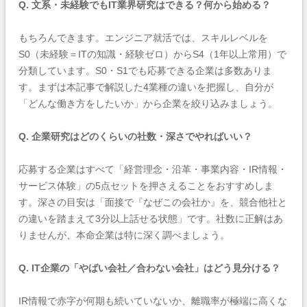
Q. 文系・未経験でもIT業界研究はできる？何から始める？
もちろんできます。エンジニア就活では、スキルレベルを
S0（未経験＝ITの知識・経験ゼロ）からS4（1年以上常用）で
分類しています。S0・S1でも応募できる企業は多数ありま
す。まずは本記事で解説した4業種の違いを把握し、自分が
「どんな働き方をしたいか」から企業を絞り込みましょう。
Q. 企業研究はどのくらいの社数・深さでやればいい？
応募する企業はすべて「経営理念・沿革・事業内容・IR情報・
サービス体験」の5点セットを押さえることをおすすめしま
す。深さの目安は「面接で『なぜこの会社か』を、競合他社と
の違いを踏まえて3分以上話せる状態」です。社数に正解はあ
りませんが、本命企業は特に深く調べましょう。
Q. IT企業の「やばい会社／合わない会社」はどう見分ける？
IR情報で赤字が何期も続いていないか、離職率が極端に高くな