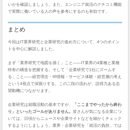
いかを確認しましょう。また、エンジニア就活のクチコミ機能
で実際に働いている人の声を参考にするのも有効です。
まとめ
今回はIT業界研究と企業研究の進め方について、4つのポイン
トを中心に解説しました。
まず「業界研究で地図を描く」こと——IT業界の4業種と業種
特有の構造を把握する。そして「企業研究で1社にズームす
る」こと——経営理念・IR情報・サービス体験・経営層の考え
という4視点で深掘りする。この二段の流れが、説得力ある志
望動機につながります。
企業研究は就職活動の基本ですが、
「ここまでやったから終わ
り」といったゴールがありません。
皆さんが気になる企業につ
いては、日頃からニュースや企業サイトなどを細かくチェック
するようにしましょう。業界・企業研究を「就活の負担」では