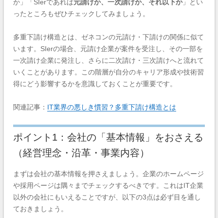
か」「SIerであれば
元請けか、一次請けか、それ以下か
」とい
ったところもぜひチェックしてみましょう。
多重下請け構造とは、ゼネコンの元請け・下請けの関係に似て
います。SIerの場合、元請け企業が案件を受注し、その一部を
一次請け企業に発注し、さらに二次請け・三次請けへと流れて
いくことがあります。この階層が自分のキャリア形成や技術習
得にどう影響するかを意識しておくことが重要です。
関連記事：
IT業界の悪しき慣習？多重下請け構造とは
ポイント1：会社の「基本情報」をおさえる
（経営理念・沿革・事業内容）
まずは会社の基本情報を押さえましょう。企業のホームページ
や採用ページは隅々までチェックするべきです。これはIT企業
以外の会社にもいえることですが、以下の3点は必ず目を通し
ておきましょう。