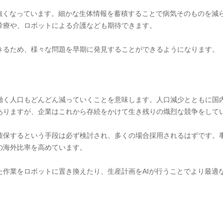
に強くなっています。細かな生体情報を蓄積することで病気そのものを減
診療や、ロボットによる介護なども期待できます。
きるため、様々な問題を早期に発見することができるようになります。
働く人口もどんどん減っていくことを意味します。人口減少とともに国
ありますが、企業はこれから存続をかけて生き残りの熾烈な競争をして
確保するという手段は必ず検討され、多くの場合採用されるはずです。事
の海外比率を高めています。
た作業をロボットに置き換えたり、生産計画をAIが行うことでより最適