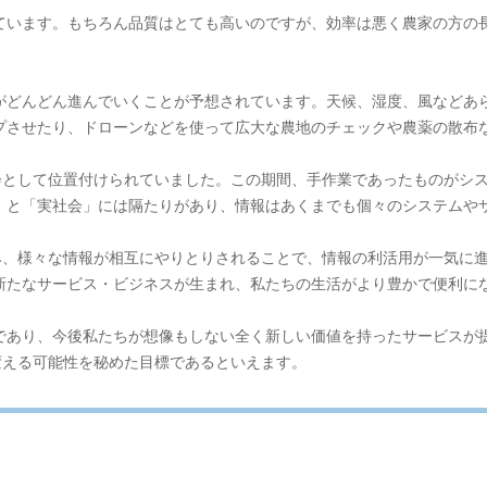
ています。もちろん品質はとても高いのですが、効率は悪く農家の方の
がどんどん進んでいくことが予想されています。天候、湿度、風などあら
プさせたり、ドローンなどを使って広大な農地のチェックや農薬の散布
は情報社会として位置付けられていました。この期間、手作業であったものが
」と「実社会」には隔たりがあり、情報はあくまでも個々のシステムや
さらに進み、様々な情報が相互にやりとりされることで、情報の利活用が一気
新たなサービス・ビジネスが生まれ、私たちの生活がより豊かで便利に
であり、今後私たちが想像もしない全く新しい価値を持ったサービスが
から変える可能性を秘めた目標であるといえます。