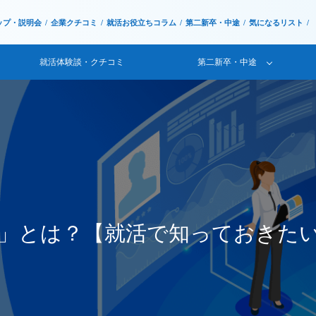
ップ・説明会
企業クチコミ
就活お役立ちコラム
第二新卒・中途
気になるリスト
就活体験談・クチコミ
第二新卒・中途
y5.0」とは？【就活で知っておきた