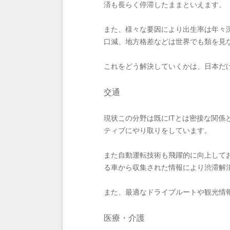
済も長らく停滞したままといえます。
また、様々な要因により出生率は年々
口減、地方格差などは世界でも類を見
これをどう解決していくかは、日本だ
交通
現状この分野は既にITとは密接な関
ティブにやり取りをしています。
また自動運転技術も飛躍的に向上して
る車から収集された情報により渋滞解
また、最適なドライブルートや観光情
医療・介護