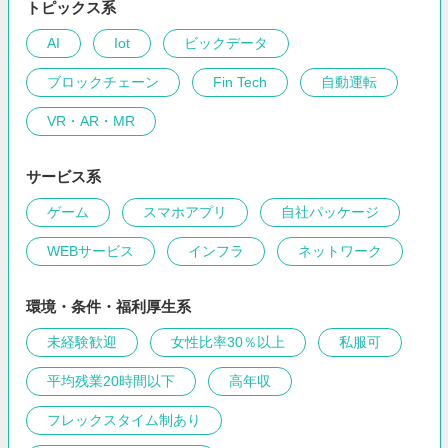
トピックス系
AI
Iot
ビックデータ
ブロックチェーン
Fin Tech
自動運転
VR・AR・MR
サービス系
ゲーム
スマホアプリ
自社パッケージ
WEBサービス
インフラ
ネットワーク
環境・条件・福利厚生系
未経験歓迎
女性比率30％以上
私服可
平均残業20時間以下
高年収
フレックスタイム制あり