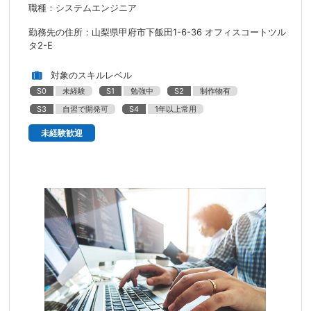
職種：システムエンジニア
勤務先の住所：山梨県甲府市下飯田1-6-36 オフィスコートツル
タ2-E
対象のスキルレベル
S0
未経験
S1
勉強中
S2
制作物有
S3
自習で開発可
S4
1年以上常用
未経験歓迎