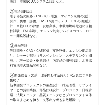
設計、車載ECUのシステム設計など。
②電子回路設計
電子部品の回路・LSI・IC・電源・マイコン制御の設計、
試作、実験・評価。HV・EV用バッテリーECUの回路設
計、車載ECUの評価・試験業務、車載用燃料電池の信頼
性試験・EMC試験、エンジン制御デバイスのコントロー
ラー開発設計など。
③機械設計
設計開発・CAD・CAE解析・実験評価。エンジン部品設
計、シャーシ部品（サスペンション・ステアリング）開
発、ボデー板金・樹脂部品・内装品の開発設計、水素燃
料電池車の部品開発など。
④開発総合（文系・理系問わず活躍可）※定員につき募
集終了
新車開発プロジェクトの量産設計・推進管理・サプライ
ヤーとの折衝業務。部品仕様設計・プロジェクト日程管
理・法規チェック・品質チェックなどプロジェクト全体
の取りまとめを担う。文系出身者も多数活躍中。