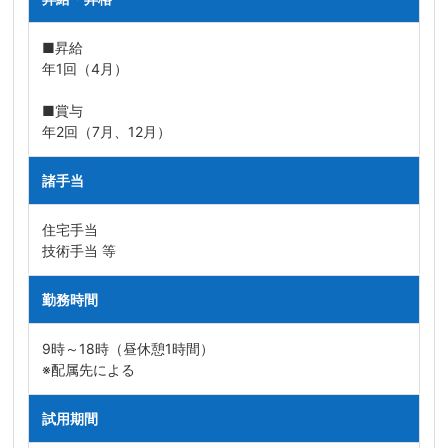
■昇給
年1回（4月）
■賞与
年2回（7月、12月）
諸手当
住宅手当
技術手当 等
勤務時間
9時～18時（昼休憩1時間）
※配属先による
試用期間