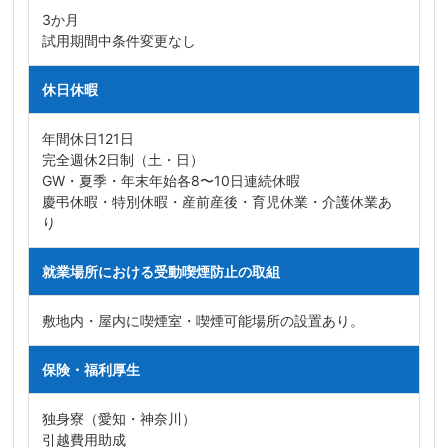
3か月
試用期間中条件変更なし
休日休暇
年間休日121日
完全週休2日制（土・日）
GW・夏季・年末年始各8〜10日連続休暇
慶弔休暇・特別休暇・産前産後・育児休業・介護休業あ
り
就業場所における受動喫煙防止の取組
敷地内・屋内に喫煙室・喫煙可能場所の設置あり。
保険・福利厚生
独身寮（愛知・神奈川）
引越費用助成