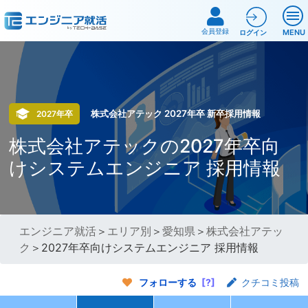
会員登録
MENU
ログイン
株式会社アテック 2027年卒 新卒採用情報
2027年卒
株式会社アテックの2027年卒向
けシステムエンジニア 採用情報
エンジニア就活
＞
エリア別
＞
愛知県
＞
株式会社アテッ
ク
＞2027年卒向けシステムエンジニア 採用情報
フォローする
[?]
クチコミ投稿