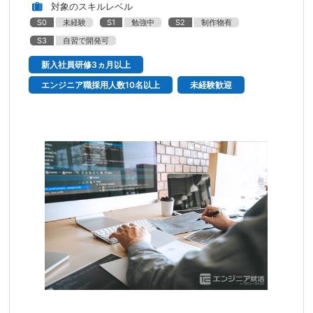
対象のスキルレベル
S0
未経験
S1
勉強中
S2
制作物有
S3
自習で開発可
新入社員研修3ヵ月以上
エンジニア職採用人数10名以上
未経験歓迎