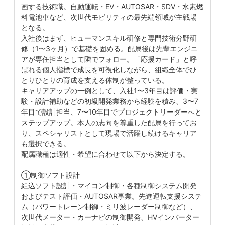
画する技術職。自動運転・EV・AUTOSAR・SDV・水素燃
料電池車など、次世代モビリティの最先端領域が主戦場
となる。
入社後はまず、ヒューマンスキル研修と専門技術分野研
修（1〜3ヶ月）で基礎を固める。配属後は先輩エンジニ
アが専任担当として隣でフォロー。「応援カード」と呼
ばれる個人指標で成長を可視化しながら、組織全体でひ
とりひとりの育成を支える体制が整っている。
キャリアアップの一例として、入社1〜3年目は評価・実
験・設計補助などの初級開発業務から経験を積み、3〜7
年目で設計担当、7〜10年目でプロジェクトリーダーへと
ステップアップ。本人の志向を尊重した配属を行ってお
り、スペシャリストとして現場で活躍し続けるキャリア
も選択できる。
配属職種は適性・希望に合わせて以下から決定する。
①制御ソフト設計
組込ソフト設計・マイコン制御・各種制御システム開発
およびテスト評価・AUTOSAR事業。先進運転支援システ
ム（パワートレーン制御・ミリ波レーダー制御など）、
次世代メーター・カーナビの制御開発、HVインバーター