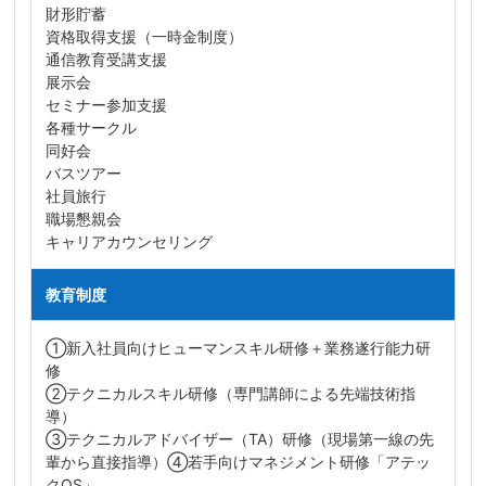
財形貯蓄
資格取得支援（一時金制度）
通信教育受講支援
展示会
セミナー参加支援
各種サークル
同好会
バスツアー
社員旅行
職場懇親会
キャリアカウンセリング
教育制度
①新入社員向けヒューマンスキル研修＋業務遂行能力研
修
②テクニカルスキル研修（専門講師による先端技術指
導）
③テクニカルアドバイザー（TA）研修（現場第一線の先
輩から直接指導）④若手向けマネジメント研修「アテッ
クOS」