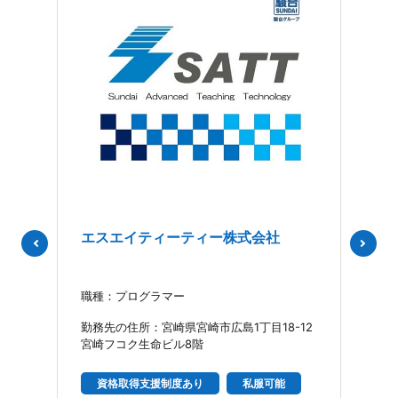
会社
エスエイティーティー株式会社
株
職種：プログラマー
職種
アー
勤務先の住所：宮崎県宮崎市広島1丁目18-12
勤務
宮崎フコク生命ビル8階
41-
資格取得支援制度あり
私服可能