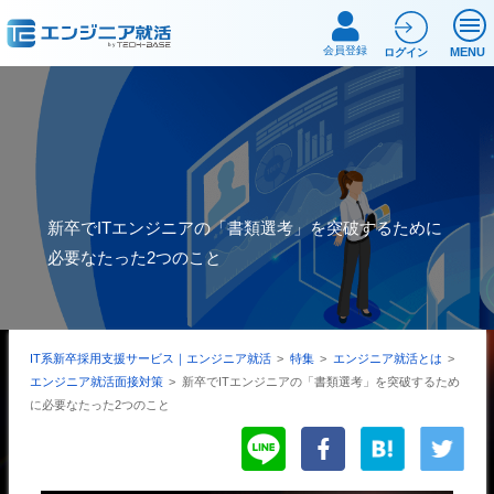
会員登録
MENU
ログイン
新卒でITエンジニアの「書類選考」を突破するために
必要なたった2つのこと
IT系新卒採用支援サービス｜エンジニア就活
>
特集
>
エンジニア就活とは
>
エンジニア就活面接対策
>
新卒でITエンジニアの「書類選考」を突破するため
に必要なたった2つのこと