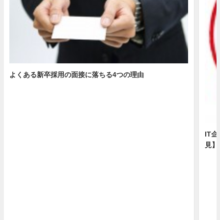
よくある新卒採用の面接に落ちる4つの理由
IT
見】