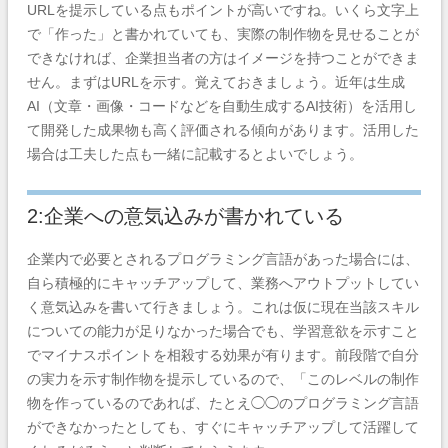
URLを提示している点もポイントが高いですね。いくら文字上
で「作った」と書かれていても、実際の制作物を見せることが
できなければ、企業担当者の方はイメージを持つことができま
せん。まずはURLを示す。覚えておきましょう。近年は生成
AI（文章・画像・コードなどを自動生成するAI技術）を活用し
て開発した成果物も高く評価される傾向があります。活用した
場合は工夫した点も一緒に記載するとよいでしょう。
2:企業への意気込みが書かれている
企業内で必要とされるプログラミング言語があった場合には、
自ら積極的にキャッチアップして、業務へアウトプットしてい
く意気込みを書いて行きましょう。これは仮に現在当該スキル
についての能力が足りなかった場合でも、学習意欲を示すこと
でマイナスポイントを相殺する効果が有ります。
前段階で自分
の実力を示す制作物を提示しているので、「このレベルの制作
物を作っているのであれば、たとえ◯◯のプログラミング言語
ができなかったとしても、すぐにキャッチアップして活躍して