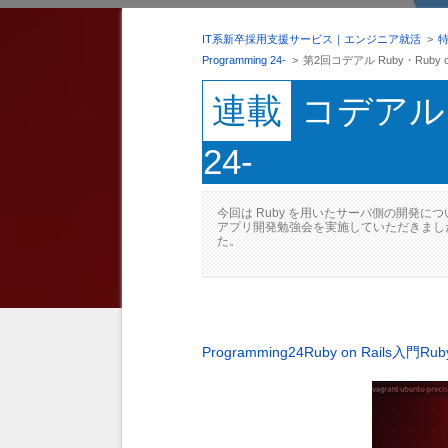
IT系新卒採用支援サービス｜エンジニア就活
>
Programming 24-
>
第2回コデアル Ruby・Ruby on R
連載
コデアル Ru
24-
今回は Ruby を用いたサーバ側の開発につい
アプリ開発勉強会を実施していただきました。
た。
Programming24
Ruby on Rails入門
Ru