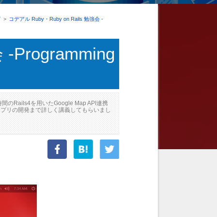
ピ
>
コデアル Ruby・Ruby on Rails 勉強会 -
-Programming
ls4を用いたGoogle Map API連携
のアプリの開発まで詳しく講義してもらいまし