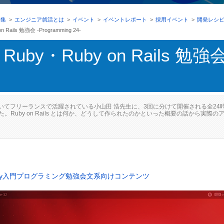
特集
>
エンジニア就活とは
>
イベント
>
イベントレポート
>
採用イベント
>
開発レシ
ails 勉強会 -Programming 24-
by・Ruby on Rails 勉強会 
てフリーランスで活躍されている小山田 浩先生に、3回に分けて開催される全24時間のRai
Ruby on Rails とは何か、どうして作られたのかといった概要の話から実際
by入門
プログラミング勉強会
文系向けコンテンツ